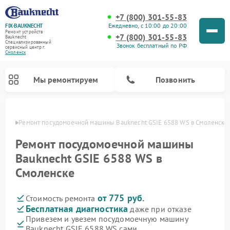
+7 (800) 301-55-83
Ежедневно, с 10:00 до 20:00
FIX-BAUKNECHT
Ремонт устройств
+7 (800) 301-55-83
Bauknecht
Специализированный
Звонок бесплатный по РФ
cервисный центр г.
Смоленск
Мы ремонтируем
Позвонить
енске
Ремонт посудомоечной машины Bauknecht GSIE 6588 WS в Смоленске
Ремонт посудомоечной машины
Bauknecht GSIE 6588 WS в
Смоленске
Ремонт варочных панелей Bauknecht
Ремонт микроволновых печей Bauknecht
Ремонт холодильников Bauknecht
Ремонт духовых шкафов Bauknecht
Ремонт стиральных машин Bauknecht
от 775 руб.
Стоимость ремонта
Бесплатная диагностика
даже при отказе
Привезем и увезем посудомоечную машину
Bauknecht GSIE 6588 WS сами