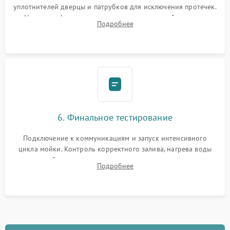
уплотнителей дверцы и патрубков для исключения протечек.
Надежная фиксация хомутов гидравлической системы,
Подробнее
сборка корпуса и установка датчика поплавка.
6. Финальное тестирование
Подключение к коммуникациям и запуск интенсивного
цикла мойки. Контроль корректного залива, нагрева воды
до нужной температуры, отсутствия посторонних шумов,
Подробнее
штатного слива и абсолютной сухости в поддоне.