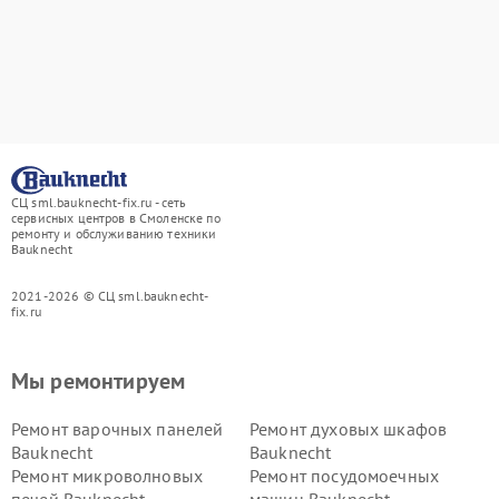
СЦ sml.bauknecht-fix.ru - сеть
сервисных центров в Смоленске по
ремонту и обслуживанию техники
Bauknecht
2021-2026 © СЦ sml.bauknecht-
fix.ru
Мы ремонтируем
Ремонт варочных панелей
Ремонт духовых шкафов
Bauknecht
Bauknecht
Ремонт микроволновых
Ремонт посудомоечных
печей Bauknecht
машин Bauknecht