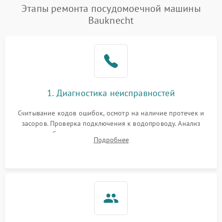
Проблемы с набором
Этапы ремонта посудомоечной машины
1800 ₽
Подробнее →
воды
Bauknecht
Не работает сушилка
2100 ₽
Подробнее →
Сбои в работе таймера
1700 ₽
Подробнее →
Проблемы с
2100 ₽
Подробнее →
1. Диагностика неисправностей
циркуляционным насосом
Считывание кодов ошибок, осмотр на наличие протечек и
засоров. Проверка подключения к водопроводу. Анализ
жалоб на отсутствие слива, нагрева, вращения
Подробнее
разбрызгивателей или срабатывание системы защиты
аквастоп.