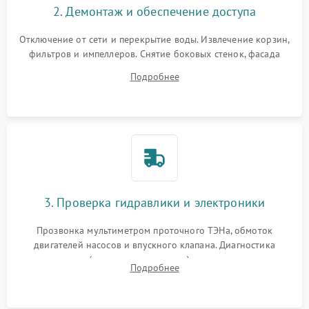
2. Демонтаж и обеспечение доступа
Отключение от сети и перекрытие воды. Извлечение корзин,
фильтров и импеллеров. Снятие боковых стенок, фасада
дверцы или нижнего поддона для прямого доступа к
Подробнее
циркуляционному насосу, ТЭНу и сливной помпе.
3. Проверка гидравлики и электроники
Прозвонка мультиметром проточного ТЭНа, обмоток
двигателей насосов и впускного клапана. Диагностика
прессостата (датчика уровня воды), датчика мутности,
Подробнее
концевика дверцы и электронного модуля управления.