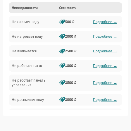
Неисправности
Стоимость
Управление
Не сливает воду
500 ₽
Подробнее →
Электропитание
Не нагревает воду
2000 ₽
Подробнее →
Датчики
Не включается
2500 ₽
Подробнее →
Нагрев
Не работает насос
1800 ₽
Подробнее →
Вода
Не работает панель
Гигиена
2500 ₽
Подробнее →
управления
Программное обеспечение
Не распыляет воду
2000 ₽
Подробнее →
Не запускается цикл
1800 ₽
Подробнее →
стирки