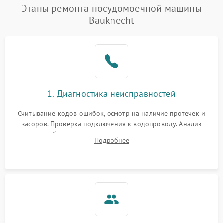
Проблемы с набором
Этапы ремонта посудомоечной машины
1800 ₽
Подробнее →
воды
Bauknecht
Не работает сушилка
2100 ₽
Подробнее →
Сбои в работе таймера
1700 ₽
Подробнее →
Проблемы с
2100 ₽
Подробнее →
1. Диагностика неисправностей
циркуляционным насосом
Считывание кодов ошибок, осмотр на наличие протечек и
засоров. Проверка подключения к водопроводу. Анализ
жалоб на отсутствие слива, нагрева, вращения
Подробнее
разбрызгивателей или срабатывание системы защиты
аквастоп.