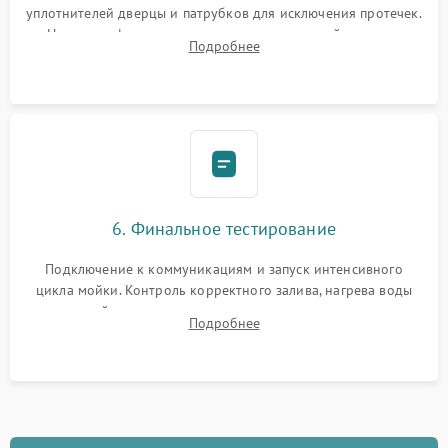
уплотнителей дверцы и патрубков для исключения протечек.
Надежная фиксация хомутов гидравлической системы,
Подробнее
сборка корпуса и установка датчика поплавка.
6. Финальное тестирование
Подключение к коммуникациям и запуск интенсивного
цикла мойки. Контроль корректного залива, нагрева воды
до нужной температуры, отсутствия посторонних шумов,
Подробнее
штатного слива и абсолютной сухости в поддоне.