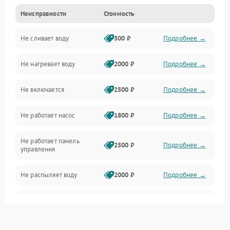
Неисправности
Стоимость
Управление
Не сливает воду
500 ₽
Подробнее →
Электропитание
Не нагревает воду
2000 ₽
Подробнее →
Датчики
Не включается
2500 ₽
Подробнее →
Нагрев
Не работает насос
1800 ₽
Подробнее →
Вода
Не работает панель
Гигиена
2500 ₽
Подробнее →
управления
Программное обеспечение
Не распыляет воду
2000 ₽
Подробнее →
Не запускается цикл
1800 ₽
Подробнее →
стирки