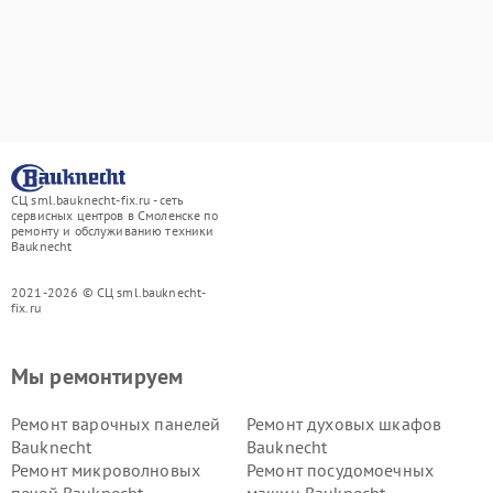
СЦ sml.bauknecht-fix.ru - сеть
сервисных центров в Смоленске по
ремонту и обслуживанию техники
Bauknecht
2021-2026 © СЦ sml.bauknecht-
fix.ru
Мы ремонтируем
Ремонт варочных панелей
Ремонт духовых шкафов
Bauknecht
Bauknecht
Ремонт микроволновых
Ремонт посудомоечных
печей Bauknecht
машин Bauknecht