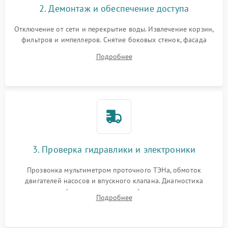
2. Демонтаж и обеспечение доступа
Отключение от сети и перекрытие воды. Извлечение корзин,
фильтров и импеллеров. Снятие боковых стенок, фасада
дверцы или нижнего поддона для прямого доступа к
Подробнее
циркуляционному насосу, ТЭНу и сливной помпе.
3. Проверка гидравлики и электроники
Прозвонка мультиметром проточного ТЭНа, обмоток
двигателей насосов и впускного клапана. Диагностика
прессостата (датчика уровня воды), датчика мутности,
Подробнее
концевика дверцы и электронного модуля управления.