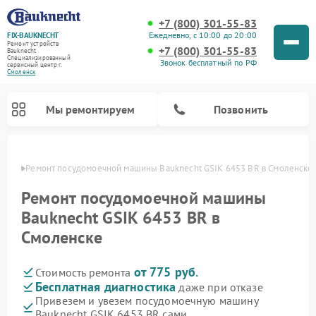
+7 (800) 301-55-83
Ежедневно, с 10:00 до 20:00
FIX-BAUKNECHT
Ремонт устройств
+7 (800) 301-55-83
Bauknecht
Специализированный
Звонок бесплатный по РФ
cервисный центр г.
Смоленск
Мы ремонтируем
Позвонить
енске
Ремонт посудомоечной машины Bauknecht GSIK 6453 BR в Смоленске
Ремонт посудомоечной машины
Bauknecht GSIK 6453 BR в
Смоленске
Ремонт варочных панелей Bauknecht
Ремонт микроволновых печей Bauknecht
Ремонт холодильников Bauknecht
Ремонт духовых шкафов Bauknecht
Ремонт стиральных машин Bauknecht
от 775 руб.
Стоимость ремонта
Бесплатная диагностика
даже при отказе
Привезем и увезем посудомоечную машину
Bauknecht GSIK 6453 BR сами