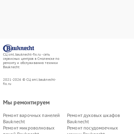
СЦ sml.bauknecht-fix.ru - сеть
сервисных центров в Смоленске по
ремонту и обслуживанию техники
Bauknecht
2021-2026 © СЦ sml.bauknecht-
fix.ru
Мы ремонтируем
Ремонт варочных панелей
Ремонт духовых шкафов
Bauknecht
Bauknecht
Ремонт микроволновых
Ремонт посудомоечных
печей Bauknecht
машин Bauknecht