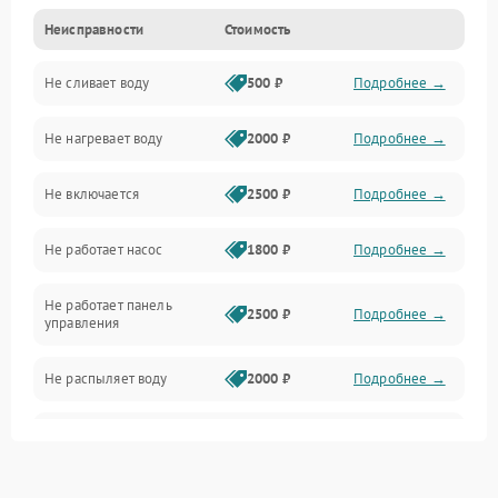
Неисправности
Стоимость
Управление
Не сливает воду
500 ₽
Подробнее →
Электропитание
Не нагревает воду
2000 ₽
Подробнее →
Датчики
Не включается
2500 ₽
Подробнее →
Нагрев
Не работает насос
1800 ₽
Подробнее →
Вода
Не работает панель
Гигиена
2500 ₽
Подробнее →
управления
Программное обеспечение
Не распыляет воду
2000 ₽
Подробнее →
Не запускается цикл
1800 ₽
Подробнее →
стирки