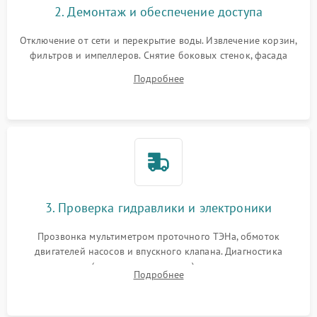
2. Демонтаж и обеспечение доступа
Отключение от сети и перекрытие воды. Извлечение корзин,
фильтров и импеллеров. Снятие боковых стенок, фасада
дверцы или нижнего поддона для прямого доступа к
Подробнее
циркуляционному насосу, ТЭНу и сливной помпе.
3. Проверка гидравлики и электроники
Прозвонка мультиметром проточного ТЭНа, обмоток
двигателей насосов и впускного клапана. Диагностика
прессостата (датчика уровня воды), датчика мутности,
Подробнее
концевика дверцы и электронного модуля управления.