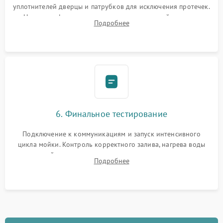
уплотнителей дверцы и патрубков для исключения протечек.
Надежная фиксация хомутов гидравлической системы,
Подробнее
сборка корпуса и установка датчика поплавка.
6. Финальное тестирование
Подключение к коммуникациям и запуск интенсивного
цикла мойки. Контроль корректного залива, нагрева воды
до нужной температуры, отсутствия посторонних шумов,
Подробнее
штатного слива и абсолютной сухости в поддоне.