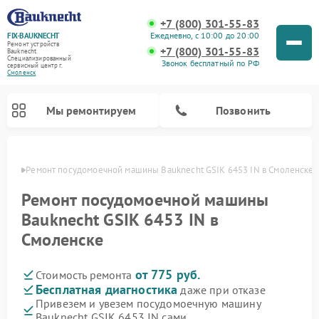
+7 (800) 301-55-83
Ежедневно, с 10:00 до 20:00
FIX-BAUKNECHT
Ремонт устройств
+7 (800) 301-55-83
Bauknecht
Специализированный
Звонок бесплатный по РФ
cервисный центр г.
Смоленск
Мы ремонтируем
Позвонить
енске
Ремонт посудомоечной машины Bauknecht GSIK 6453 IN в Смоленске
Ремонт посудомоечной машины
Bauknecht GSIK 6453 IN в
Смоленске
Ремонт варочных панелей Bauknecht
Ремонт микроволновых печей Bauknecht
Ремонт холодильников Bauknecht
Ремонт духовых шкафов Bauknecht
Ремонт стиральных машин Bauknecht
от 775 руб.
Стоимость ремонта
Бесплатная диагностика
даже при отказе
Привезем и увезем посудомоечную машину
Bauknecht GSIK 6453 IN сами