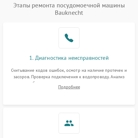
Проблемы с набором
Этапы ремонта посудомоечной машины
1800 ₽
Подробнее →
воды
Bauknecht
Не работает сушилка
2100 ₽
Подробнее →
Сбои в работе таймера
1700 ₽
Подробнее →
Проблемы с
2100 ₽
Подробнее →
1. Диагностика неисправностей
циркуляционным насосом
Считывание кодов ошибок, осмотр на наличие протечек и
засоров. Проверка подключения к водопроводу. Анализ
жалоб на отсутствие слива, нагрева, вращения
Подробнее
разбрызгивателей или срабатывание системы защиты
аквастоп.