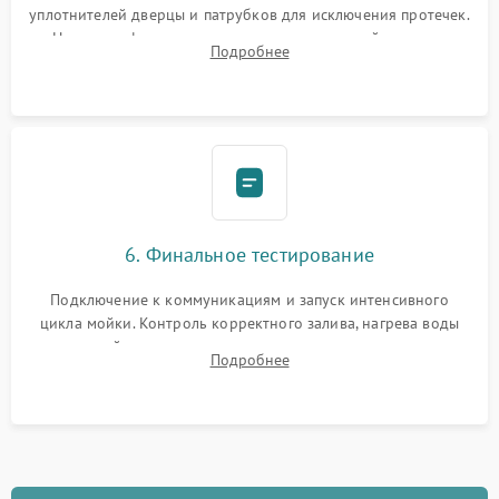
уплотнителей дверцы и патрубков для исключения протечек.
Надежная фиксация хомутов гидравлической системы,
Подробнее
сборка корпуса и установка датчика поплавка.
6. Финальное тестирование
Подключение к коммуникациям и запуск интенсивного
цикла мойки. Контроль корректного залива, нагрева воды
до нужной температуры, отсутствия посторонних шумов,
Подробнее
штатного слива и абсолютной сухости в поддоне.