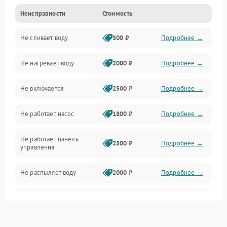
Неисправности
Стоимость
Управление
Не сливает воду
500 ₽
Подробнее →
Электропитание
Не нагревает воду
2000 ₽
Подробнее →
Датчики
Не включается
2500 ₽
Подробнее →
Нагрев
Не работает насос
1800 ₽
Подробнее →
Вода
Не работает панель
Гигиена
2500 ₽
Подробнее →
управления
Программное обеспечение
Не распыляет воду
2000 ₽
Подробнее →
Не запускается цикл
1800 ₽
Подробнее →
стирки