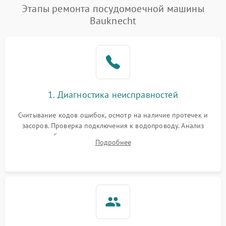
Проблемы с набором
Этапы ремонта посудомоечной машины
1800 ₽
Подробнее →
воды
Bauknecht
Не работает сушилка
2100 ₽
Подробнее →
Сбои в работе таймера
1700 ₽
Подробнее →
Проблемы с
2100 ₽
Подробнее →
1. Диагностика неисправностей
циркуляционным насосом
Считывание кодов ошибок, осмотр на наличие протечек и
засоров. Проверка подключения к водопроводу. Анализ
жалоб на отсутствие слива, нагрева, вращения
Подробнее
разбрызгивателей или срабатывание системы защиты
аквастоп.