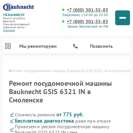
+7 (800) 301-55-83
Ежедневно, с 10:00 до 20:00
FIX-BAUKNECHT
Ремонт устройств
+7 (800) 301-55-83
Bauknecht
Специализированный
Звонок бесплатный по РФ
cервисный центр г.
Смоленск
Мы ремонтируем
Позвонить
енске
Ремонт посудомоечной машины Bauknecht GSIS 6321 IN в Смоленске
Ремонт посудомоечной машины
Bauknecht GSIS 6321 IN в
Смоленске
Ремонт варочных панелей Bauknecht
Ремонт микроволновых печей Bauknecht
Ремонт холодильников Bauknecht
Ремонт духовых шкафов Bauknecht
Ремонт стиральных машин Bauknecht
от 775 руб.
Стоимость ремонта
Бесплатная диагностика
даже при отказе
Привезем и увезем посудомоечную машину
Bauknecht GSIS 6321 IN сами