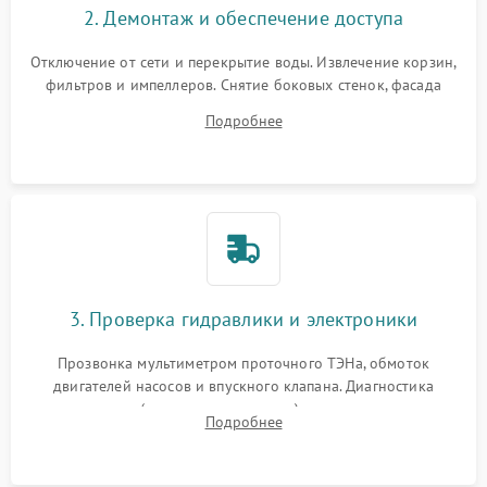
2. Демонтаж и обеспечение доступа
Отключение от сети и перекрытие воды. Извлечение корзин,
фильтров и импеллеров. Снятие боковых стенок, фасада
дверцы или нижнего поддона для прямого доступа к
Подробнее
циркуляционному насосу, ТЭНу и сливной помпе.
3. Проверка гидравлики и электроники
Прозвонка мультиметром проточного ТЭНа, обмоток
двигателей насосов и впускного клапана. Диагностика
прессостата (датчика уровня воды), датчика мутности,
Подробнее
концевика дверцы и электронного модуля управления.