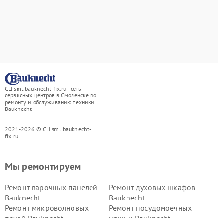
СЦ sml.bauknecht-fix.ru - сеть
сервисных центров в Смоленске по
ремонту и обслуживанию техники
Bauknecht
2021-2026 © СЦ sml.bauknecht-
fix.ru
Мы ремонтируем
Ремонт варочных панелей
Ремонт духовых шкафов
Bauknecht
Bauknecht
Ремонт микроволновых
Ремонт посудомоечных
печей Bauknecht
машин Bauknecht