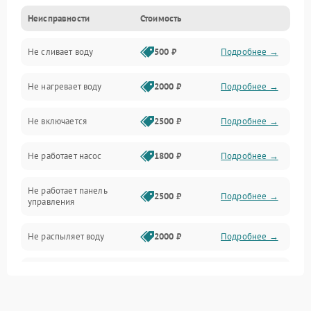
Неисправности
Стоимость
Управление
Не сливает воду
500 ₽
Подробнее →
Электропитание
Не нагревает воду
2000 ₽
Подробнее →
Датчики
Не включается
2500 ₽
Подробнее →
Нагрев
Не работает насос
1800 ₽
Подробнее →
Вода
Не работает панель
Гигиена
2500 ₽
Подробнее →
управления
Программное обеспечение
Не распыляет воду
2000 ₽
Подробнее →
Не запускается цикл
1800 ₽
Подробнее →
стирки