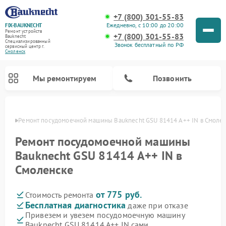
+7 (800) 301-55-83
Ежедневно, с 10:00 до 20:00
FIX-BAUKNECHT
Ремонт устройств
+7 (800) 301-55-83
Bauknecht
Специализированный
Звонок бесплатный по РФ
cервисный центр г.
Смоленск
Мы ремонтируем
Позвонить
енске
Ремонт посудомоечной машины Bauknecht GSU 81414 A++ IN в Смоле
Ремонт посудомоечной машины
Bauknecht GSU 81414 A++ IN в
Смоленске
Ремонт варочных панелей Bauknecht
Ремонт микроволновых печей Bauknecht
Ремонт холодильников Bauknecht
Ремонт духовых шкафов Bauknecht
Ремонт стиральных машин Bauknecht
от 775 руб.
Стоимость ремонта
Бесплатная диагностика
даже при отказе
Привезем и увезем посудомоечную машину
Bauknecht GSU 81414 A++ IN сами