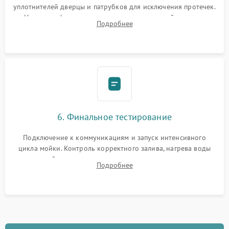
уплотнителей дверцы и патрубков для исключения протечек.
Надежная фиксация хомутов гидравлической системы,
Подробнее
сборка корпуса и установка датчика поплавка.
6. Финальное тестирование
Подключение к коммуникациям и запуск интенсивного
цикла мойки. Контроль корректного залива, нагрева воды
до нужной температуры, отсутствия посторонних шумов,
Подробнее
штатного слива и абсолютной сухости в поддоне.