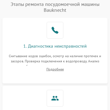
Проблемы с набором
Этапы ремонта посудомоечной машины
1800 ₽
Подробнее →
воды
Bauknecht
Не работает сушилка
2100 ₽
Подробнее →
Сбои в работе таймера
1700 ₽
Подробнее →
Проблемы с
2100 ₽
Подробнее →
1. Диагностика неисправностей
циркуляционным насосом
Считывание кодов ошибок, осмотр на наличие протечек и
засоров. Проверка подключения к водопроводу. Анализ
жалоб на отсутствие слива, нагрева, вращения
Подробнее
разбрызгивателей или срабатывание системы защиты
аквастоп.