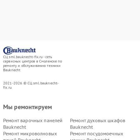
СЦ sml.bauknecht-fix.ru - сеть
сервисных центров в Смоленске по
ремонту и обслуживанию техники
Bauknecht
2021-2026 © СЦ sml.bauknecht-
fix.ru
Мы ремонтируем
Ремонт варочных панелей
Ремонт духовых шкафов
Bauknecht
Bauknecht
Ремонт микроволновых
Ремонт посудомоечных
печей Bauknecht
машин Bauknecht