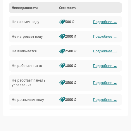
Неисправности
Стоимость
Управление
Не сливает воду
500 ₽
Подробнее →
Электропитание
Не нагревает воду
2000 ₽
Подробнее →
Датчики
Не включается
2500 ₽
Подробнее →
Нагрев
Не работает насос
1800 ₽
Подробнее →
Вода
Не работает панель
Гигиена
2500 ₽
Подробнее →
управления
Программное обеспечение
Не распыляет воду
2000 ₽
Подробнее →
Не запускается цикл
1800 ₽
Подробнее →
стирки