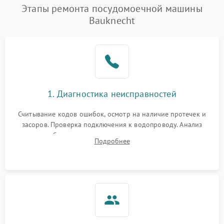
Проблемы с набором
Этапы ремонта посудомоечной машины
1800 ₽
Подробнее →
воды
Bauknecht
Не работает сушилка
2100 ₽
Подробнее →
Сбои в работе таймера
1700 ₽
Подробнее →
Проблемы с
2100 ₽
Подробнее →
1. Диагностика неисправностей
циркуляционным насосом
Считывание кодов ошибок, осмотр на наличие протечек и
засоров. Проверка подключения к водопроводу. Анализ
жалоб на отсутствие слива, нагрева, вращения
Подробнее
разбрызгивателей или срабатывание системы защиты
аквастоп.