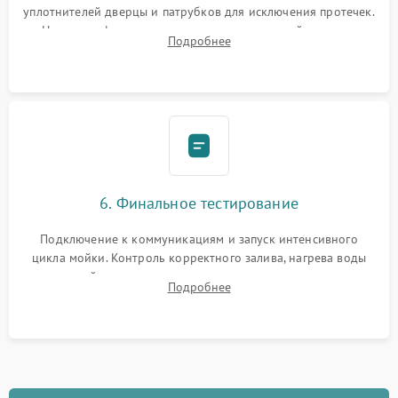
уплотнителей дверцы и патрубков для исключения протечек.
Надежная фиксация хомутов гидравлической системы,
Подробнее
сборка корпуса и установка датчика поплавка.
6. Финальное тестирование
Подключение к коммуникациям и запуск интенсивного
цикла мойки. Контроль корректного залива, нагрева воды
до нужной температуры, отсутствия посторонних шумов,
Подробнее
штатного слива и абсолютной сухости в поддоне.