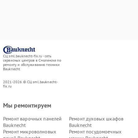
СЦ sml.bauknecht-fix.ru - сеть
сервисных центров в Смоленске по
ремонту и обслуживанию техники
Bauknecht
2021-2026 © СЦ sml.bauknecht-
fix.ru
Мы ремонтируем
Ремонт варочных панелей
Ремонт духовых шкафов
Bauknecht
Bauknecht
Ремонт микроволновых
Ремонт посудомоечных
печей Bauknecht
машин Bauknecht