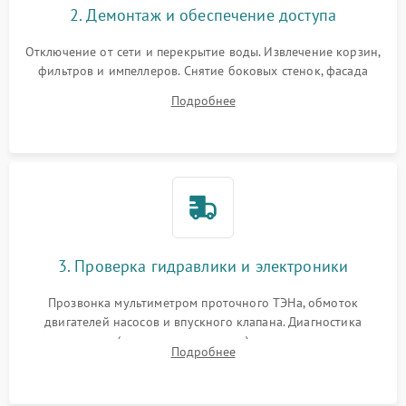
2. Демонтаж и обеспечение доступа
Отключение от сети и перекрытие воды. Извлечение корзин,
фильтров и импеллеров. Снятие боковых стенок, фасада
дверцы или нижнего поддона для прямого доступа к
Подробнее
циркуляционному насосу, ТЭНу и сливной помпе.
3. Проверка гидравлики и электроники
Прозвонка мультиметром проточного ТЭНа, обмоток
двигателей насосов и впускного клапана. Диагностика
прессостата (датчика уровня воды), датчика мутности,
Подробнее
концевика дверцы и электронного модуля управления.