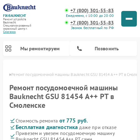
+7 (800) 301-55-83
Ежедневно, с 10:00 до 20:00
FIX-BAUKNECHT
Ремонт устройств
+7 (800) 301-55-83
Bauknecht
Специализированный
Звонок бесплатный по РФ
cервисный центр г.
Смоленск
Мы ремонтируем
Позвонить
енске
Ремонт посудомоечной машины Bauknecht GSU 81454 A++ PT в Смоле
Ремонт посудомоечной машины
Bauknecht GSU 81454 A++ PT в
Смоленске
Ремонт варочных панелей Bauknecht
Ремонт микроволновых печей Bauknecht
Ремонт холодильников Bauknecht
Ремонт духовых шкафов Bauknecht
Ремонт стиральных машин Bauknecht
от 775 руб.
Стоимость ремонта
Бесплатная диагностика
даже при отказе
Привезем и увезем посудомоечную машину
Bauknecht GSU 81454 A++ PT сами