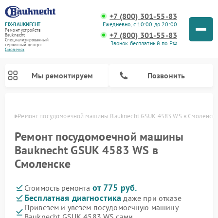
+7 (800) 301-55-83
Ежедневно, с 10:00 до 20:00
FIX-BAUKNECHT
Ремонт устройств
+7 (800) 301-55-83
Bauknecht
Специализированный
Звонок бесплатный по РФ
cервисный центр г.
Смоленск
Мы ремонтируем
Позвонить
енске
Ремонт посудомоечной машины Bauknecht GSUK 4583 WS в Смоленск
Ремонт посудомоечной машины
Bauknecht GSUK 4583 WS в
Смоленске
Ремонт варочных панелей Bauknecht
Ремонт микроволновых печей Bauknecht
Ремонт холодильников Bauknecht
Ремонт духовых шкафов Bauknecht
Ремонт стиральных машин Bauknecht
от 775 руб.
Стоимость ремонта
Бесплатная диагностика
даже при отказе
Привезем и увезем посудомоечную машину
Bauknecht GSUK 4583 WS сами