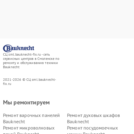
СЦ sml.bauknecht-fix.ru - сеть
сервисных центров в Смоленске по
ремонту и обслуживанию техники
Bauknecht
2021-2026 © СЦ sml.bauknecht-
fix.ru
Мы ремонтируем
Ремонт варочных панелей
Ремонт духовых шкафов
Bauknecht
Bauknecht
Ремонт микроволновых
Ремонт посудомоечных
печей Bauknecht
машин Bauknecht