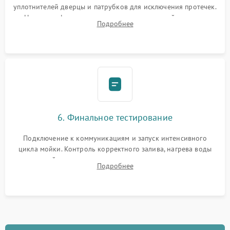
уплотнителей дверцы и патрубков для исключения протечек.
Надежная фиксация хомутов гидравлической системы,
Подробнее
сборка корпуса и установка датчика поплавка.
6. Финальное тестирование
Подключение к коммуникациям и запуск интенсивного
цикла мойки. Контроль корректного залива, нагрева воды
до нужной температуры, отсутствия посторонних шумов,
Подробнее
штатного слива и абсолютной сухости в поддоне.