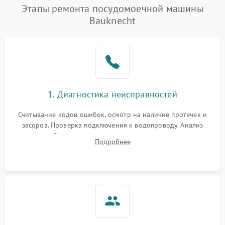
Проблемы с набором
Этапы ремонта посудомоечной машины
1800 ₽
Подробнее →
воды
Bauknecht
Не работает сушилка
2100 ₽
Подробнее →
Сбои в работе таймера
1700 ₽
Подробнее →
Проблемы с
2100 ₽
Подробнее →
1. Диагностика неисправностей
циркуляционным насосом
Считывание кодов ошибок, осмотр на наличие протечек и
засоров. Проверка подключения к водопроводу. Анализ
жалоб на отсутствие слива, нагрева, вращения
Подробнее
разбрызгивателей или срабатывание системы защиты
аквастоп.