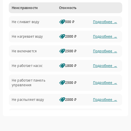
Неисправности
Стоимость
Управление
Не сливает воду
500 ₽
Подробнее →
Электропитание
Не нагревает воду
2000 ₽
Подробнее →
Датчики
Не включается
2500 ₽
Подробнее →
Нагрев
Не работает насос
1800 ₽
Подробнее →
Вода
Не работает панель
Гигиена
2500 ₽
Подробнее →
управления
Программное обеспечение
Не распыляет воду
2000 ₽
Подробнее →
Не запускается цикл
1800 ₽
Подробнее →
стирки