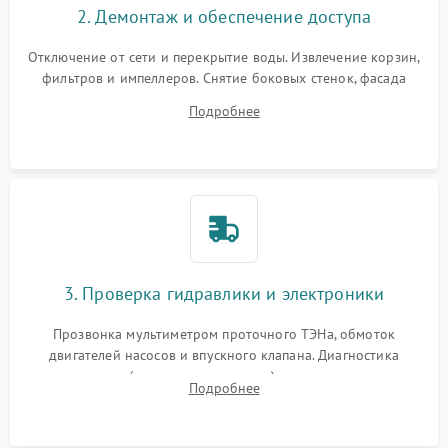
2. Демонтаж и обеспечение доступа
Отключение от сети и перекрытие воды. Извлечение корзин,
фильтров и импеллеров. Снятие боковых стенок, фасада
дверцы или нижнего поддона для прямого доступа к
Подробнее
циркуляционному насосу, ТЭНу и сливной помпе.
3. Проверка гидравлики и электроники
Прозвонка мультиметром проточного ТЭНа, обмоток
двигателей насосов и впускного клапана. Диагностика
прессостата (датчика уровня воды), датчика мутности,
Подробнее
концевика дверцы и электронного модуля управления.