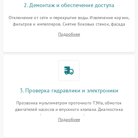
2. Демонтаж и обеспечение доступа
Отключение от сети и перекрытие воды. Извлечение корзин,
фильтров и импеллеров. Снятие боковых стенок, фасада
дверцы или нижнего поддона для прямого доступа к
Подробнее
циркуляционному насосу, ТЭНу и сливной помпе.
3. Проверка гидравлики и электроники
Прозвонка мультиметром проточного ТЭНа, обмоток
двигателей насосов и впускного клапана. Диагностика
прессостата (датчика уровня воды), датчика мутности,
Подробнее
концевика дверцы и электронного модуля управления.