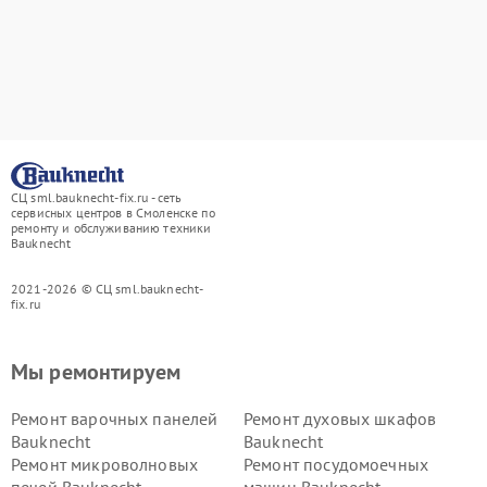
СЦ sml.bauknecht-fix.ru - сеть
сервисных центров в Смоленске по
ремонту и обслуживанию техники
Bauknecht
2021-2026 © СЦ sml.bauknecht-
fix.ru
Мы ремонтируем
Ремонт варочных панелей
Ремонт духовых шкафов
Bauknecht
Bauknecht
Ремонт микроволновых
Ремонт посудомоечных
печей Bauknecht
машин Bauknecht