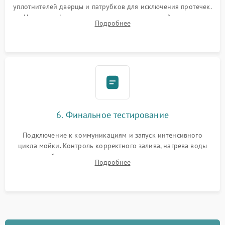
уплотнителей дверцы и патрубков для исключения протечек.
Надежная фиксация хомутов гидравлической системы,
Подробнее
сборка корпуса и установка датчика поплавка.
6. Финальное тестирование
Подключение к коммуникациям и запуск интенсивного
цикла мойки. Контроль корректного залива, нагрева воды
до нужной температуры, отсутствия посторонних шумов,
Подробнее
штатного слива и абсолютной сухости в поддоне.