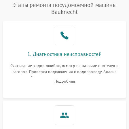
Проблемы с набором
Этапы ремонта посудомоечной машины
1800 ₽
Подробнее →
воды
Bauknecht
Не работает сушилка
2100 ₽
Подробнее →
Сбои в работе таймера
1700 ₽
Подробнее →
Проблемы с
2100 ₽
Подробнее →
1. Диагностика неисправностей
циркуляционным насосом
Считывание кодов ошибок, осмотр на наличие протечек и
засоров. Проверка подключения к водопроводу. Анализ
жалоб на отсутствие слива, нагрева, вращения
Подробнее
разбрызгивателей или срабатывание системы защиты
аквастоп.