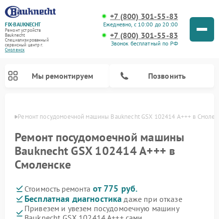
+7 (800) 301-55-83
Ежедневно, с 10:00 до 20:00
FIX-BAUKNECHT
Ремонт устройств
+7 (800) 301-55-83
Bauknecht
Специализированный
Звонок бесплатный по РФ
cервисный центр г.
Смоленск
Мы ремонтируем
Позвонить
енске
Ремонт посудомоечной машины Bauknecht GSX 102414 A+++ в Смолен
Ремонт посудомоечной машины
Bauknecht GSX 102414 A+++ в
Смоленске
Ремонт варочных панелей Bauknecht
Ремонт микроволновых печей Bauknecht
Ремонт холодильников Bauknecht
Ремонт духовых шкафов Bauknecht
Ремонт стиральных машин Bauknecht
от 775 руб.
Стоимость ремонта
Бесплатная диагностика
даже при отказе
Привезем и увезем посудомоечную машину
Bauknecht GSX 102414 A+++ сами