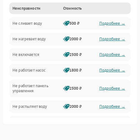
Неисправности
Стоимость
Управление
Не сливает воду
500 ₽
Подробнее →
Электропитание
Не нагревает воду
2000 ₽
Подробнее →
Датчики
Не включается
2500 ₽
Подробнее →
Нагрев
Не работает насос
1800 ₽
Подробнее →
Вода
Не работает панель
Гигиена
2500 ₽
Подробнее →
управления
Программное обеспечение
Не распыляет воду
2000 ₽
Подробнее →
Не запускается цикл
1800 ₽
Подробнее →
стирки