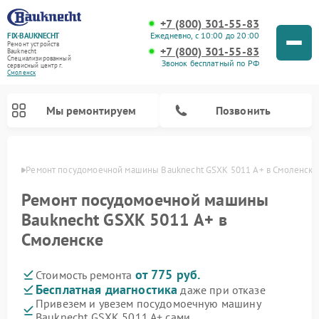
+7 (800) 301-55-83
Ежедневно, с 10:00 до 20:00
FIX-BAUKNECHT
Ремонт устройств
+7 (800) 301-55-83
Bauknecht
Специализированный
Звонок бесплатный по РФ
cервисный центр г.
Смоленск
Мы ремонтируем
Позвонить
енске
Ремонт посудомоечной машины Bauknecht GSXK 5011 A+ в Смоленске
Ремонт посудомоечной машины
Bauknecht GSXK 5011 A+ в
Смоленске
Ремонт варочных панелей Bauknecht
Ремонт микроволновых печей Bauknecht
Ремонт холодильников Bauknecht
Ремонт духовых шкафов Bauknecht
Ремонт стиральных машин Bauknecht
от 775 руб.
Стоимость ремонта
Бесплатная диагностика
даже при отказе
Привезем и увезем посудомоечную машину
Bauknecht GSXK 5011 A+ сами