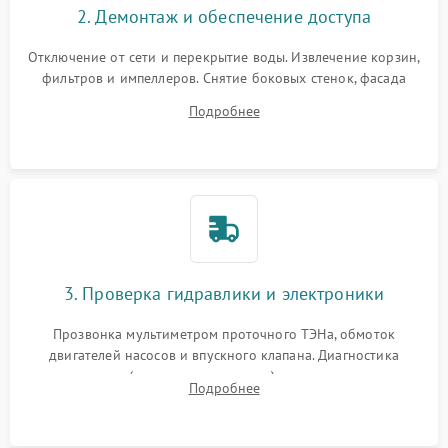
2. Демонтаж и обеспечение доступа
Отключение от сети и перекрытие воды. Извлечение корзин,
фильтров и импеллеров. Снятие боковых стенок, фасада
дверцы или нижнего поддона для прямого доступа к
Подробнее
циркуляционному насосу, ТЭНу и сливной помпе.
3. Проверка гидравлики и электроники
Прозвонка мультиметром проточного ТЭНа, обмоток
двигателей насосов и впускного клапана. Диагностика
прессостата (датчика уровня воды), датчика мутности,
Подробнее
концевика дверцы и электронного модуля управления.