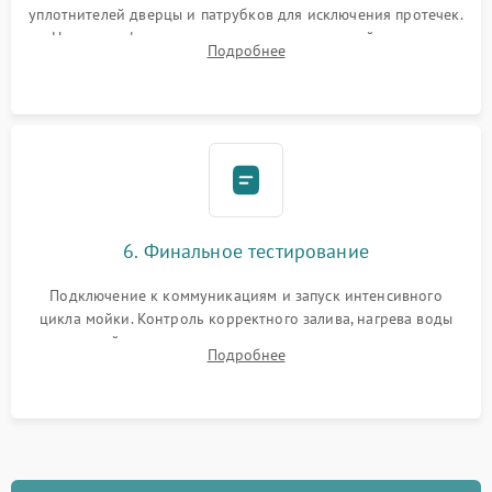
уплотнителей дверцы и патрубков для исключения протечек.
Надежная фиксация хомутов гидравлической системы,
Подробнее
сборка корпуса и установка датчика поплавка.
6. Финальное тестирование
Подключение к коммуникациям и запуск интенсивного
цикла мойки. Контроль корректного залива, нагрева воды
до нужной температуры, отсутствия посторонних шумов,
Подробнее
штатного слива и абсолютной сухости в поддоне.