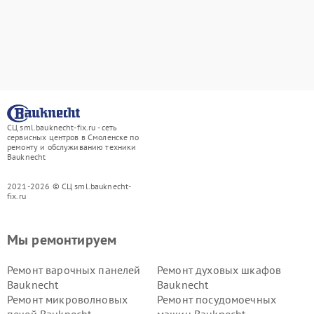
СЦ sml.bauknecht-fix.ru - сеть
сервисных центров в Смоленске по
ремонту и обслуживанию техники
Bauknecht
2021-2026 © СЦ sml.bauknecht-
fix.ru
Мы ремонтируем
Ремонт варочных панелей
Ремонт духовых шкафов
Bauknecht
Bauknecht
Ремонт микроволновых
Ремонт посудомоечных
печей Bauknecht
машин Bauknecht