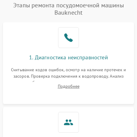
Проблемы с набором
Этапы ремонта посудомоечной машины
1800 ₽
Подробнее →
воды
Bauknecht
Не работает сушилка
2100 ₽
Подробнее →
Сбои в работе таймера
1700 ₽
Подробнее →
Проблемы с
2100 ₽
Подробнее →
1. Диагностика неисправностей
циркуляционным насосом
Считывание кодов ошибок, осмотр на наличие протечек и
засоров. Проверка подключения к водопроводу. Анализ
жалоб на отсутствие слива, нагрева, вращения
Подробнее
разбрызгивателей или срабатывание системы защиты
аквастоп.