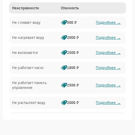
Неисправности
Стоимость
Управление
Не сливает воду
500 ₽
Подробнее →
Электропитание
Не нагревает воду
2000 ₽
Подробнее →
Датчики
Не включается
2500 ₽
Подробнее →
Нагрев
Не работает насос
1800 ₽
Подробнее →
Вода
Не работает панель
Гигиена
2500 ₽
Подробнее →
управления
Программное обеспечение
Не распыляет воду
2000 ₽
Подробнее →
Не запускается цикл
1800 ₽
Подробнее →
стирки