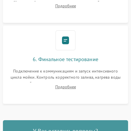
Надежная фиксация хомутов гидравлической системы,
Подробнее
сборка корпуса и установка датчика поплавка.
6. Финальное тестирование
Подключение к коммуникациям и запуск интенсивного
цикла мойки. Контроль корректного залива, нагрева воды
до нужной температуры, отсутствия посторонних шумов,
Подробнее
штатного слива и абсолютной сухости в поддоне.