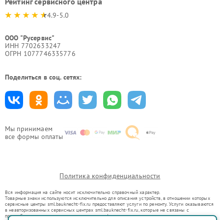
Рейтинг сервисного центра
4.9-5.0
ООО "Русервис"
ИНН 7702633247
ОГРН 1077746335776
Поделиться в соц. сетях:
Мы принимаем
все формы оплаты
Политика конфиденциальности
Вся информация на сайте носит исключительно справочный характер.
Товарные знаки используются исключительно для описания устройств, в отношении которых
сервисные центры sml.bauknecht-fix.ru предоставляют услуги по ремонту. Услуги оказываются
в неавторизованных сервисных центрах sml.bauknecht-fix.ru, которые не связаны с
правообладателями товарных знаков или их официальными представителями.