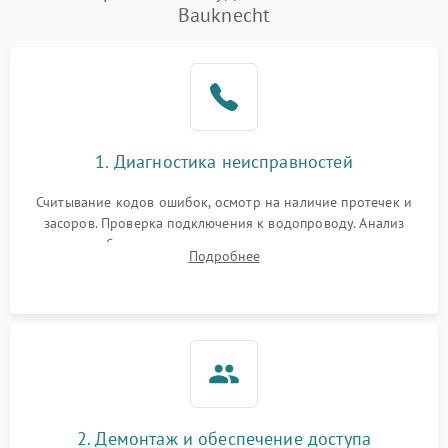
Bauknecht
Не работает сушилка
2100 ₽
Подробнее →
Сбои в работе таймера
1700 ₽
Подробнее →
Проблемы с
2100 ₽
Подробнее →
1. Диагностика неисправностей
циркуляционным насосом
Считывание кодов ошибок, осмотр на наличие протечек и
засоров. Проверка подключения к водопроводу. Анализ
жалоб на отсутствие слива, нагрева, вращения
Подробнее
разбрызгивателей или срабатывание системы защиты
аквастоп.
2. Демонтаж и обеспечение доступа