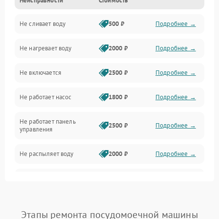
Неисправности
Стоимость
Управление
Не сливает воду
500 ₽
Подробнее →
Электропитание
Не нагревает воду
2000 ₽
Подробнее →
Датчики
Не включается
2500 ₽
Подробнее →
Нагрев
Не работает насос
1800 ₽
Подробнее →
Вода
Не работает панель
Гигиена
2500 ₽
Подробнее →
управления
Программное обеспечение
Не распыляет воду
2000 ₽
Подробнее →
Не запускается цикл
1800 ₽
Подробнее →
стирки
Проблемы с набором
Этапы ремонта посудомоечной машины
1800 ₽
Подробнее →
воды