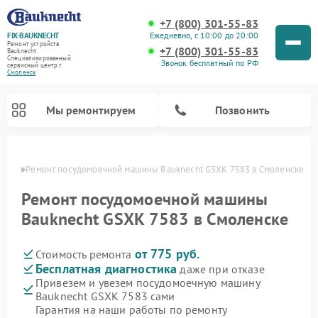
+7 (800) 301-55-83
Ежедневно, с 10:00 до 20:00
FIX-BAUKNECHT
Ремонт устройств
+7 (800) 301-55-83
Bauknecht
Специализированный
Звонок бесплатный по РФ
cервисный центр г.
Смоленск
Мы ремонтируем
Позвонить
енске
Ремонт посудомоечной машины Bauknecht GSXK 7583 в Смоленске
Ремонт посудомоечной машины
Bauknecht GSXK 7583 в Смоленске
от 775 руб.
Стоимость ремонта
Ремонт варочных панелей Bauknecht
Ремонт микроволновых печей Bauknecht
Ремонт холодильников Bauknecht
Ремонт духовых шкафов Bauknecht
Ремонт стиральных машин Bauknecht
Бесплатная диагностика
даже при отказе
Привезем и увезем посудомоечную машину
Bauknecht GSXK 7583 сами
Гарантия на наши работы по ремонту