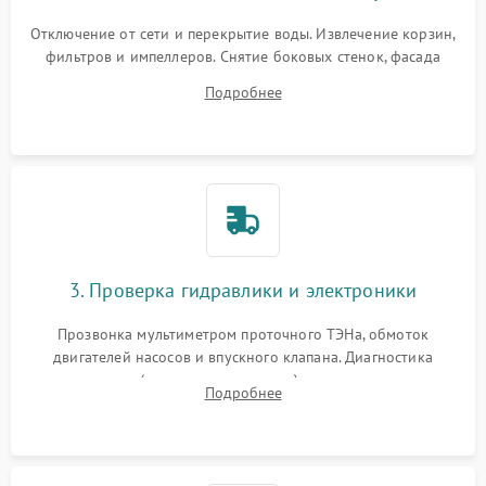
Отключение от сети и перекрытие воды. Извлечение корзин,
фильтров и импеллеров. Снятие боковых стенок, фасада
дверцы или нижнего поддона для прямого доступа к
Подробнее
циркуляционному насосу, ТЭНу и сливной помпе.
3. Проверка гидравлики и электроники
Прозвонка мультиметром проточного ТЭНа, обмоток
двигателей насосов и впускного клапана. Диагностика
прессостата (датчика уровня воды), датчика мутности,
Подробнее
концевика дверцы и электронного модуля управления.