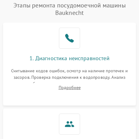
Проблемы с набором
Этапы ремонта посудомоечной машины
1800 ₽
Подробнее →
воды
Bauknecht
Не работает сушилка
2100 ₽
Подробнее →
Сбои в работе таймера
1700 ₽
Подробнее →
Проблемы с
2100 ₽
Подробнее →
1. Диагностика неисправностей
циркуляционным насосом
Считывание кодов ошибок, осмотр на наличие протечек и
засоров. Проверка подключения к водопроводу. Анализ
жалоб на отсутствие слива, нагрева, вращения
Подробнее
разбрызгивателей или срабатывание системы защиты
аквастоп.