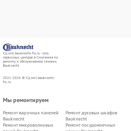
СЦ sml.bauknecht-fix.ru - сеть
сервисных центров в Смоленске по
ремонту и обслуживанию техники
Bauknecht
2021-2026 © СЦ sml.bauknecht-
fix.ru
Мы ремонтируем
Ремонт варочных панелей
Ремонт духовых шкафов
Bauknecht
Bauknecht
Ремонт микроволновых
Ремонт посудомоечных
печей Bauknecht
машин Bauknecht