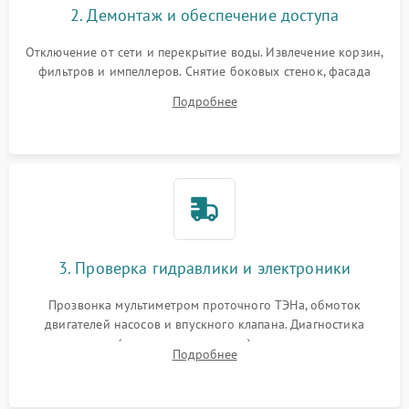
2. Демонтаж и обеспечение доступа
Отключение от сети и перекрытие воды. Извлечение корзин,
фильтров и импеллеров. Снятие боковых стенок, фасада
дверцы или нижнего поддона для прямого доступа к
Подробнее
циркуляционному насосу, ТЭНу и сливной помпе.
3. Проверка гидравлики и электроники
Прозвонка мультиметром проточного ТЭНа, обмоток
двигателей насосов и впускного клапана. Диагностика
прессостата (датчика уровня воды), датчика мутности,
Подробнее
концевика дверцы и электронного модуля управления.