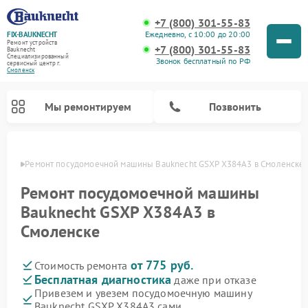
+7 (800) 301-55-83
Ежедневно, с 10:00 до 20:00
FIX-BAUKNECHT
Ремонт устройств
+7 (800) 301-55-83
Bauknecht
Специализированный
Звонок бесплатный по РФ
cервисный центр г.
Смоленск
Мы ремонтируем
Позвонить
енске
Ремонт посудомоечной машины Bauknecht GSXP X384A3 в Смоленске
Ремонт посудомоечной машины
Bauknecht GSXP X384A3 в
Смоленске
Ремонт варочных панелей Bauknecht
Ремонт микроволновых печей Bauknecht
Ремонт холодильников Bauknecht
Ремонт духовых шкафов Bauknecht
Ремонт стиральных машин Bauknecht
от 775 руб.
Стоимость ремонта
Бесплатная диагностика
даже при отказе
Привезем и увезем посудомоечную машину
Bauknecht GSXP X384A3 сами