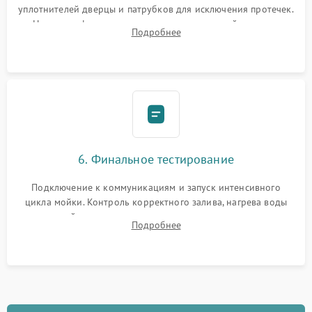
уплотнителей дверцы и патрубков для исключения протечек.
Надежная фиксация хомутов гидравлической системы,
Подробнее
сборка корпуса и установка датчика поплавка.
6. Финальное тестирование
Подключение к коммуникациям и запуск интенсивного
цикла мойки. Контроль корректного залива, нагрева воды
до нужной температуры, отсутствия посторонних шумов,
Подробнее
штатного слива и абсолютной сухости в поддоне.