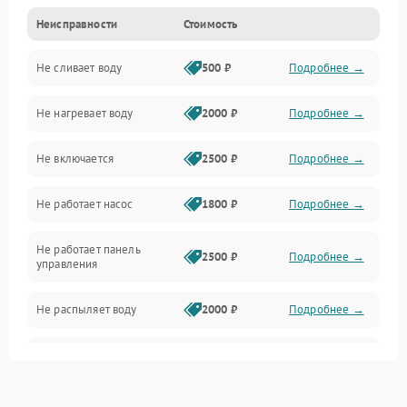
Неисправности
Стоимость
Управление
Не сливает воду
500 ₽
Подробнее →
Электропитание
Не нагревает воду
2000 ₽
Подробнее →
Датчики
Не включается
2500 ₽
Подробнее →
Нагрев
Не работает насос
1800 ₽
Подробнее →
Вода
Не работает панель
Гигиена
2500 ₽
Подробнее →
управления
Программное обеспечение
Не распыляет воду
2000 ₽
Подробнее →
Не запускается цикл
1800 ₽
Подробнее →
стирки