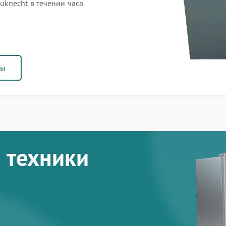
knecht в течении часа
ны
 техники