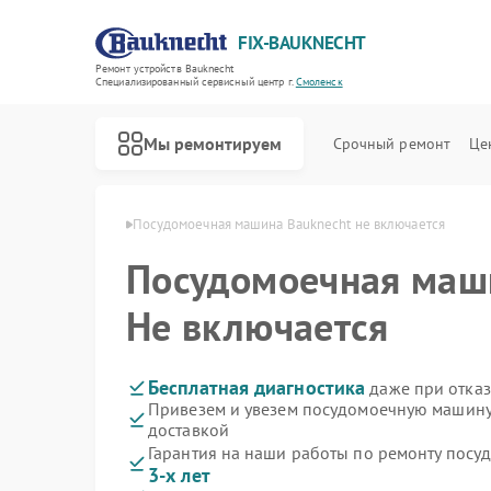
FIX-BAUKNECHT
Ремонт устройств Bauknecht
Специализированный cервисный центр г.
Смоленск
Мы ремонтируем
Срочный ремонт
Це
knecht в Смоленске
Посудомоечная машина Bauknecht не включается
Посудомоечная ма
Не включается
Ремонт варочных панелей Bauknecht
Ремонт духовых шкафов Bauknecht
Ремонт микроволновых печей Bauknecht
Ремонт стиральных машин Bauknecht
Ремонт холодильников Bauknecht
Бесплатная диагностика
даже при отказ
Привезем и увезем посудомоечную машину
доставкой
Гарантия на наши работы по ремонту пос
3-х лет