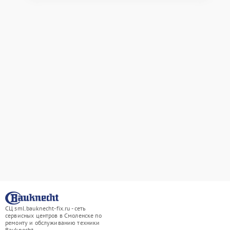
СЦ sml.bauknecht-fix.ru - сеть
сервисных центров в Смоленске по
ремонту и обслуживанию техники
Bauknecht