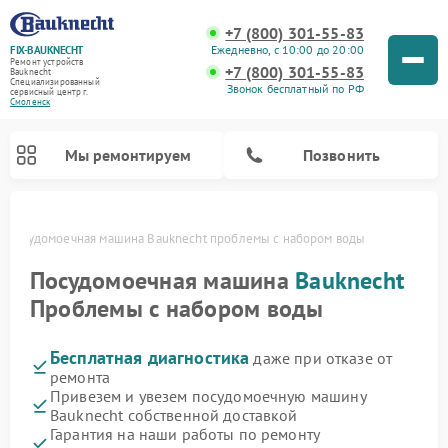
+7 (800) 301-55-83
Ежедневно, с 10:00 до 20:00
FIX-BAUKNECHT
Ремонт устройств
+7 (800) 301-55-83
Bauknecht
Специализированный
Звонок бесплатный по РФ
cервисный центр г.
Смоленск
Мы ремонтируем
Позвонить
Посудомоечная машина Bauknecht проблемы с набором воды
Посудомоечная машина
Bauknecht
Проблемы с набором воды
Бесплатная диагностика
даже при отказе от
Ремонт варочных панелей Bauknecht
Ремонт микроволновых печей Bauknecht
Ремонт холодильников Bauknecht
Ремонт духовых шкафов Bauknecht
Ремонт стиральных машин Bauknecht
ремонта
Привезем и увезем посудомоечную машину
Bauknecht собственной доставкой
Гарантия на наши работы по ремонту