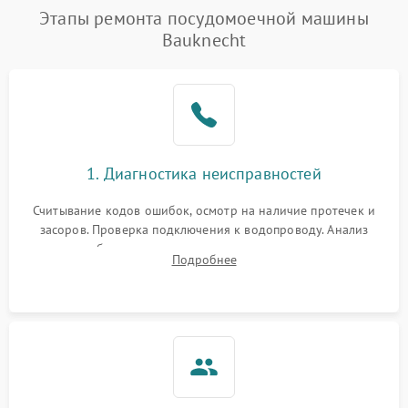
Этапы ремонта посудомоечной машины
Bauknecht
1. Диагностика неисправностей
Считывание кодов ошибок, осмотр на наличие протечек и
засоров. Проверка подключения к водопроводу. Анализ
жалоб на отсутствие слива, нагрева, вращения
Подробнее
разбрызгивателей или срабатывание системы защиты
аквастоп.