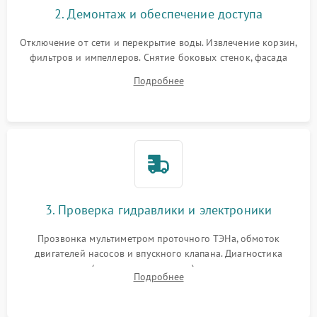
2. Демонтаж и обеспечение доступа
Отключение от сети и перекрытие воды. Извлечение корзин,
фильтров и импеллеров. Снятие боковых стенок, фасада
дверцы или нижнего поддона для прямого доступа к
Подробнее
циркуляционному насосу, ТЭНу и сливной помпе.
3. Проверка гидравлики и электроники
Прозвонка мультиметром проточного ТЭНа, обмоток
двигателей насосов и впускного клапана. Диагностика
прессостата (датчика уровня воды), датчика мутности,
Подробнее
концевика дверцы и электронного модуля управления.