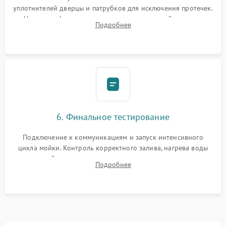
уплотнителей дверцы и патрубков для исключения протечек.
Надежная фиксация хомутов гидравлической системы,
Подробнее
сборка корпуса и установка датчика поплавка.
6. Финальное тестирование
Подключение к коммуникациям и запуск интенсивного
цикла мойки. Контроль корректного залива, нагрева воды
до нужной температуры, отсутствия посторонних шумов,
Подробнее
штатного слива и абсолютной сухости в поддоне.