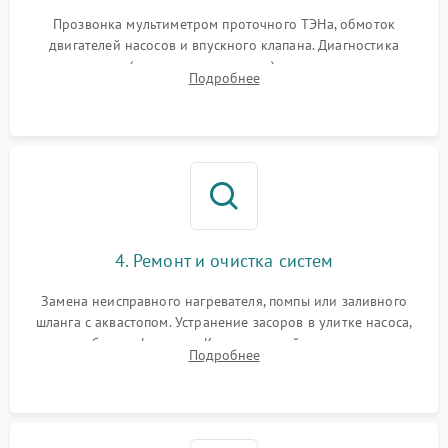
Прозвонка мультиметром проточного ТЭНа, обмоток
двигателей насосов и впускного клапана. Диагностика
прессостата (датчика уровня воды), датчика мутности,
Подробнее
концевика дверцы и электронного модуля управления.
4. Ремонт и очистка систем
Замена неисправного нагревателя, помпы или заливного
шланга с аквастопом. Устранение засоров в улитке насоса,
патрубках и фильтрах. Компонентный ремонт платы
Подробнее
управления, восстановление поврежденной проводки.