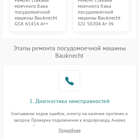
Ремонт стакана
Ремонт стакана
моечного бака
моечного бака
посудомоечной
посудомоечной
машины Bauknecht
машины Bauknecht
GSX 61414 A++
GSI 50204 A+ IN
Этапы ремонта посудомоечной машины
Bauknecht
1. Диагностика неисправностей
Считывание кодов ошибок, осмотр на наличие протечек и
засоров. Проверка подключения к водопроводу. Анализ
жалоб на отсутствие слива, нагрева, вращения
Подробнее
разбрызгивателей или срабатывание системы защиты