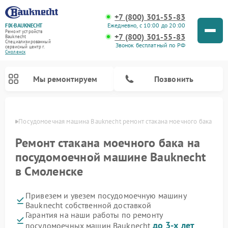
+7 (800) 301-55-83
Ежедневно, с 10:00 до 20:00
FIX-BAUKNECHT
Ремонт устройств
+7 (800) 301-55-83
Bauknecht
Специализированный
Звонок бесплатный по РФ
cервисный центр г.
Смоленск
Мы ремонтируем
Позвонить
енске
Посудомоечная машина Bauknecht ремонт стакана моечного бака
Ремонт стакана моечного бака на
посудомоечной машине Bauknecht
в Смоленске
Ремонт варочных панелей Bauknecht
Ремонт микроволновых печей Bauknecht
Ремонт холодильников Bauknecht
Ремонт духовых шкафов Bauknecht
Ремонт стиральных машин Bauknecht
Привезем и увезем посудомоечную машину
Bauknecht собственной доставкой
Гарантия на наши работы по ремонту
до 3-х лет
посудомоечных машин Bauknecht