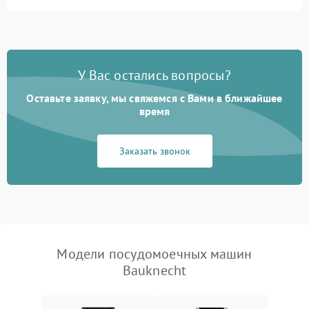
Не запускается цикл
1800 ₽
Подробнее →
стирки
Проблемы с набором
1800 ₽
Подробнее →
воды
У Вас остались вопросы?
Оставьте заявку, мы свяжемся с Вами в ближайшее
Не работает сушилка
2100 ₽
Подробнее →
время
Сбои в работе таймера
1700 ₽
Подробнее →
Заказать звонок
Проблемы с
2100 ₽
Подробнее →
циркуляционным насосом
Модели посудомоечных машин
Bauknecht