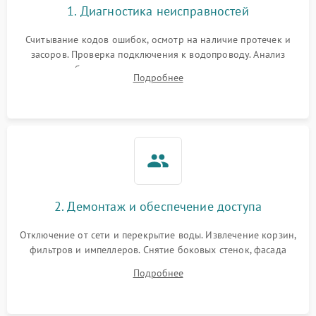
1. Диагностика неисправностей
Считывание кодов ошибок, осмотр на наличие протечек и
засоров. Проверка подключения к водопроводу. Анализ
жалоб на отсутствие слива, нагрева, вращения
Подробнее
разбрызгивателей или срабатывание системы защиты
аквастоп.
2. Демонтаж и обеспечение доступа
Отключение от сети и перекрытие воды. Извлечение корзин,
фильтров и импеллеров. Снятие боковых стенок, фасада
дверцы или нижнего поддона для прямого доступа к
Подробнее
циркуляционному насосу, ТЭНу и сливной помпе.