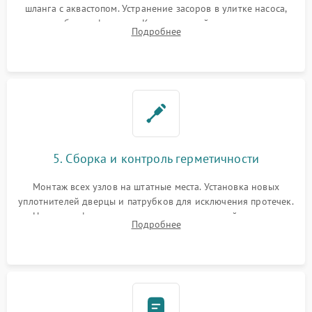
шланга с аквастопом. Устранение засоров в улитке насоса,
патрубках и фильтрах. Компонентный ремонт платы
Подробнее
управления, восстановление поврежденной проводки.
5. Сборка и контроль герметичности
Монтаж всех узлов на штатные места. Установка новых
уплотнителей дверцы и патрубков для исключения протечек.
Надежная фиксация хомутов гидравлической системы,
Подробнее
сборка корпуса и установка датчика поплавка.