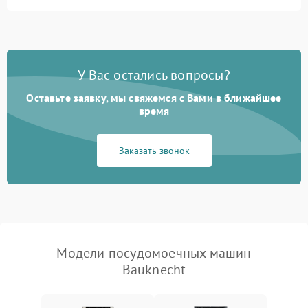
Не запускается цикл
1800 ₽
Подробнее →
стирки
Проблемы с набором
1800 ₽
Подробнее →
воды
У Вас остались вопросы?
Оставьте заявку, мы свяжемся с Вами в ближайшее
Не работает сушилка
2100 ₽
Подробнее →
время
Сбои в работе таймера
1700 ₽
Подробнее →
Заказать звонок
Проблемы с
2100 ₽
Подробнее →
циркуляционным насосом
Модели посудомоечных машин
Bauknecht