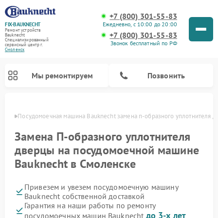
+7 (800) 301-55-83
Ежедневно, с 10:00 до 20:00
FIX-BAUKNECHT
Ремонт устройств
+7 (800) 301-55-83
Bauknecht
Специализированный
Звонок бесплатный по РФ
cервисный центр г.
Смоленск
Мы ремонтируем
Позвонить
енске
Посудомоечная машина Bauknecht замена п-образного уплотнителя д
Замена П-образного уплотнителя
дверцы на посудомоечной машине
Bauknecht в Смоленске
Ремонт варочных панелей Bauknecht
Ремонт микроволновых печей Bauknecht
Ремонт холодильников Bauknecht
Ремонт духовых шкафов Bauknecht
Ремонт стиральных машин Bauknecht
Привезем и увезем посудомоечную машину
Bauknecht собственной доставкой
Гарантия на наши работы по ремонту
до 3-х лет
посудомоечных машин Bauknecht