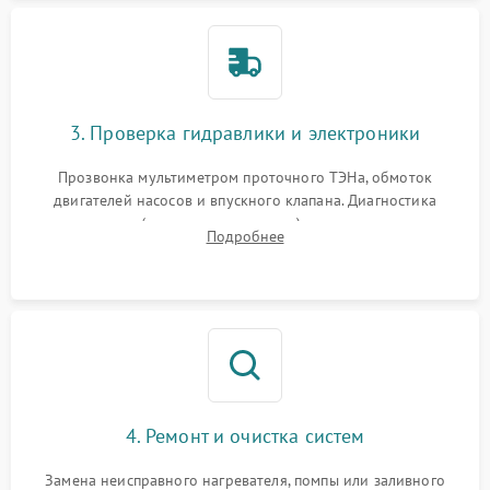
3. Проверка гидравлики и электроники
Прозвонка мультиметром проточного ТЭНа, обмоток
двигателей насосов и впускного клапана. Диагностика
прессостата (датчика уровня воды), датчика мутности,
Подробнее
концевика дверцы и электронного модуля управления.
4. Ремонт и очистка систем
Замена неисправного нагревателя, помпы или заливного