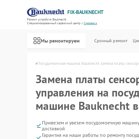
FIX-BAUKNECHT
Ремонт устройств Bauknecht
Специализированный cервисный центр г.
Смоленск
Мы ремонтируем
Срочный ремонт
Це
knecht в Смоленске
Посудомоечная машина Bauknecht замена платы сенсор
Замена платы сенсо
управления на посу
машине Bauknecht в
Ремонт варочных панелей Bauknecht
Ремонт духовых шкафов Bauknecht
Ремонт микроволновых печей Bauknecht
Ремонт стиральных машин Bauknecht
Ремонт холодильников Bauknecht
Привезем и увезем посудомоечную машину
доставкой
Гарантия на наши работы по ремонту пос