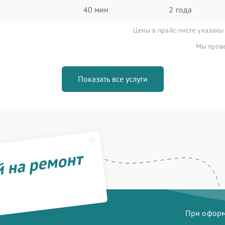
40 мин
2 года
Цены в прайс-листе указаны
Мы прове
Показать все услуги
й на ремонт
При оформл