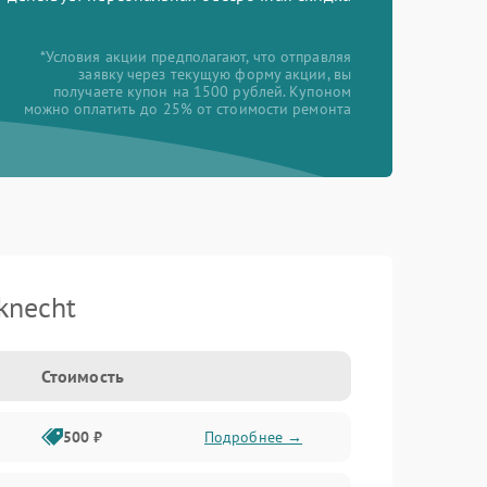
*Условия акции предполагают, что отправляя
заявку через текущую форму акции, вы
получаете купон на 1500 рублей. Купоном
можно оплатить до 25% от стоимости ремонта
knecht
Стоимость
500 ₽
Подробнее →