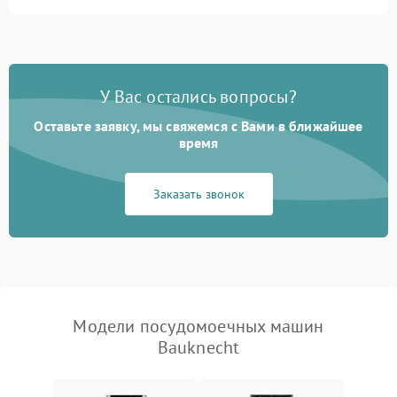
Не запускается цикл
1800 ₽
Подробнее →
стирки
Проблемы с набором
1800 ₽
Подробнее →
воды
У Вас остались вопросы?
Оставьте заявку, мы свяжемся с Вами в ближайшее
Не работает сушилка
2100 ₽
Подробнее →
время
Сбои в работе таймера
1700 ₽
Подробнее →
Заказать звонок
Проблемы с
2100 ₽
Подробнее →
циркуляционным насосом
Модели посудомоечных машин
Bauknecht