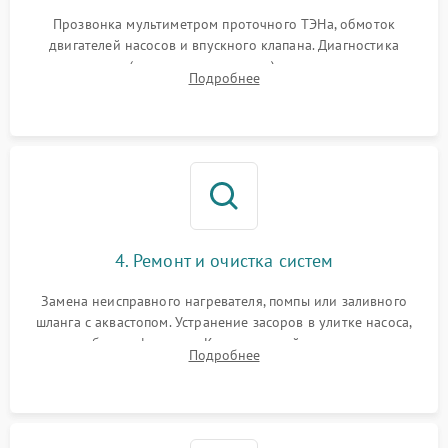
Прозвонка мультиметром проточного ТЭНа, обмоток
двигателей насосов и впускного клапана. Диагностика
прессостата (датчика уровня воды), датчика мутности,
Подробнее
концевика дверцы и электронного модуля управления.
4. Ремонт и очистка систем
Замена неисправного нагревателя, помпы или заливного
шланга с аквастопом. Устранение засоров в улитке насоса,
патрубках и фильтрах. Компонентный ремонт платы
Подробнее
управления, восстановление поврежденной проводки.