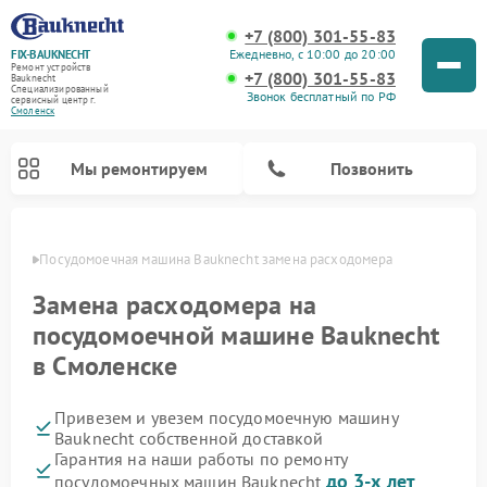
+7 (800) 301-55-83
Ежедневно, с 10:00 до 20:00
FIX-BAUKNECHT
Ремонт устройств
+7 (800) 301-55-83
Bauknecht
Специализированный
Звонок бесплатный по РФ
cервисный центр г.
Смоленск
Мы ремонтируем
Позвонить
енске
Посудомоечная машина Bauknecht замена расходомера
Замена расходомера на
посудомоечной машине Bauknecht
в Смоленске
Ремонт варочных панелей Bauknecht
Ремонт микроволновых печей Bauknecht
Ремонт холодильников Bauknecht
Ремонт духовых шкафов Bauknecht
Ремонт стиральных машин Bauknecht
Привезем и увезем посудомоечную машину
Bauknecht собственной доставкой
Гарантия на наши работы по ремонту
до 3-х лет
посудомоечных машин Bauknecht