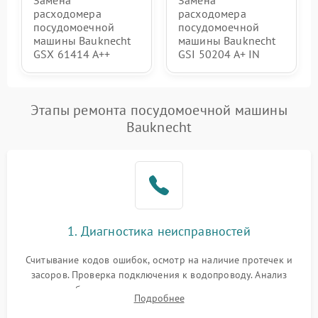
Замена
Замена
расходомера
расходомера
посудомоечной
посудомоечной
машины Bauknecht
машины Bauknecht
GSX 61414 A++
GSI 50204 A+ IN
Этапы ремонта посудомоечной машины
Bauknecht
1. Диагностика неисправностей
Считывание кодов ошибок, осмотр на наличие протечек и
засоров. Проверка подключения к водопроводу. Анализ
жалоб на отсутствие слива, нагрева, вращения
Подробнее
разбрызгивателей или срабатывание системы защиты