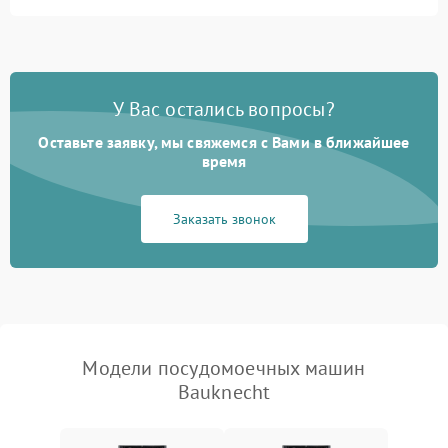
Не запускается цикл
1800 ₽
Подробнее →
стирки
Проблемы с набором
1800 ₽
Подробнее →
воды
У Вас остались вопросы?
Оставьте заявку, мы свяжемся с Вами в ближайшее
Не работает сушилка
2100 ₽
Подробнее →
время
Сбои в работе таймера
1700 ₽
Подробнее →
Заказать звонок
Проблемы с
2100 ₽
Подробнее →
циркуляционным насосом
Модели посудомоечных машин
Bauknecht