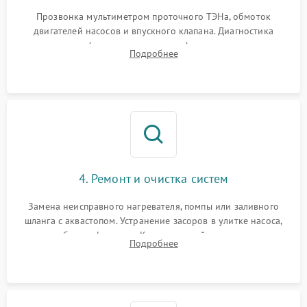
Прозвонка мультиметром проточного ТЭНа, обмоток
двигателей насосов и впускного клапана. Диагностика
прессостата (датчика уровня воды), датчика мутности,
Подробнее
концевика дверцы и электронного модуля управления.
4. Ремонт и очистка систем
Замена неисправного нагревателя, помпы или заливного
шланга с аквастопом. Устранение засоров в улитке насоса,
патрубках и фильтрах. Компонентный ремонт платы
Подробнее
управления, восстановление поврежденной проводки.