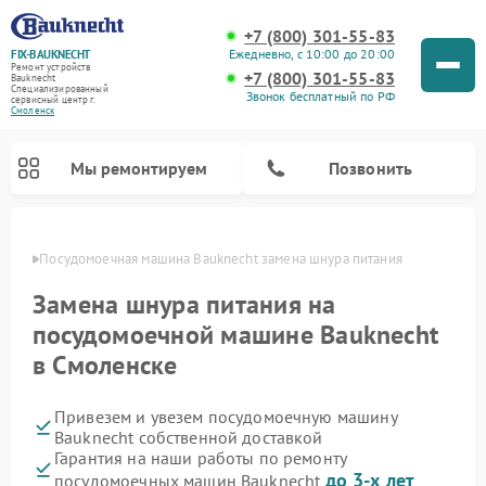
+7 (800) 301-55-83
Ежедневно, с 10:00 до 20:00
FIX-BAUKNECHT
Ремонт устройств
+7 (800) 301-55-83
Bauknecht
Специализированный
Звонок бесплатный по РФ
cервисный центр г.
Смоленск
Мы ремонтируем
Позвонить
енске
Посудомоечная машина Bauknecht замена шнура питания
Замена шнура питания на
посудомоечной машине Bauknecht
в Смоленске
Ремонт варочных панелей Bauknecht
Ремонт микроволновых печей Bauknecht
Ремонт холодильников Bauknecht
Ремонт духовых шкафов Bauknecht
Ремонт стиральных машин Bauknecht
Привезем и увезем посудомоечную машину
Bauknecht собственной доставкой
Гарантия на наши работы по ремонту
до 3-х лет
посудомоечных машин Bauknecht