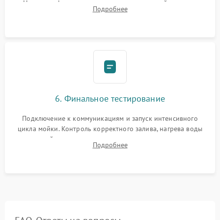
Надежная фиксация хомутов гидравлической системы,
Подробнее
сборка корпуса и установка датчика поплавка.
6. Финальное тестирование
Подключение к коммуникациям и запуск интенсивного
цикла мойки. Контроль корректного залива, нагрева воды
до нужной температуры, отсутствия посторонних шумов,
Подробнее
штатного слива и абсолютной сухости в поддоне.