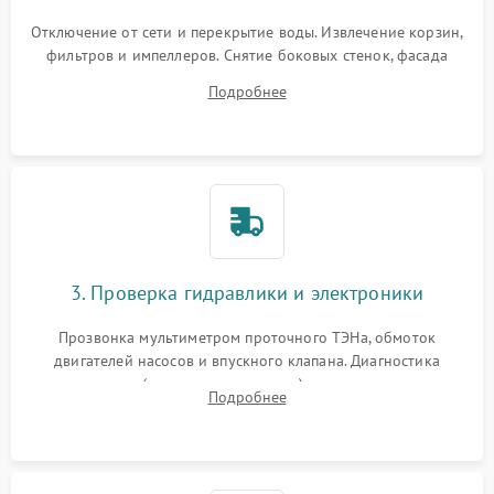
Отключение от сети и перекрытие воды. Извлечение корзин,
фильтров и импеллеров. Снятие боковых стенок, фасада
дверцы или нижнего поддона для прямого доступа к
Подробнее
циркуляционному насосу, ТЭНу и сливной помпе.
3. Проверка гидравлики и электроники
Прозвонка мультиметром проточного ТЭНа, обмоток
двигателей насосов и впускного клапана. Диагностика
прессостата (датчика уровня воды), датчика мутности,
Подробнее
концевика дверцы и электронного модуля управления.