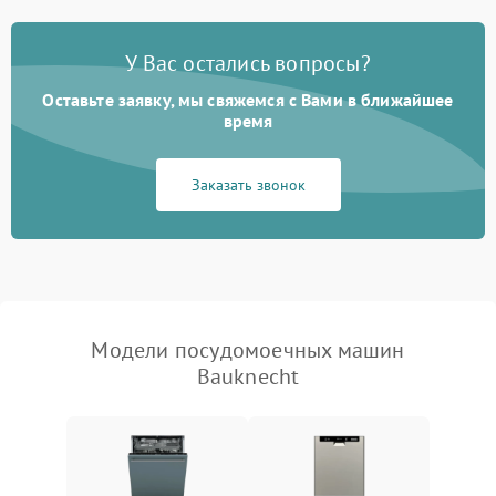
Проблемы с набором
1800 ₽
Подробнее →
воды
У Вас остались вопросы?
Оставьте заявку, мы свяжемся с Вами в ближайшее
Не работает сушилка
2100 ₽
Подробнее →
время
Сбои в работе таймера
1700 ₽
Подробнее →
Заказать звонок
Проблемы с
2100 ₽
Подробнее →
циркуляционным насосом
Модели посудомоечных машин
Bauknecht