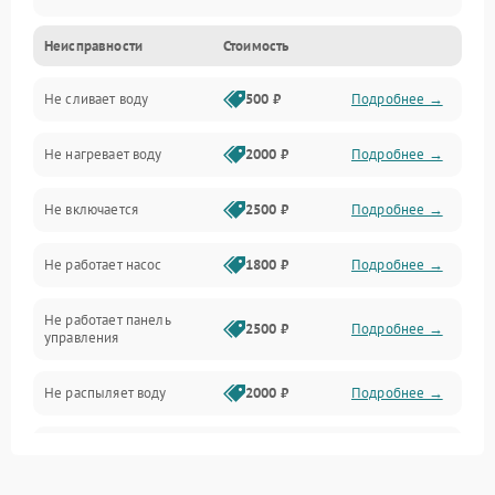
Неисправности
Стоимость
Управление
Не сливает воду
500 ₽
Подробнее →
Электропитание
Не нагревает воду
2000 ₽
Подробнее →
Датчики
Не включается
2500 ₽
Подробнее →
Нагрев
Не работает насос
1800 ₽
Подробнее →
Вода
Не работает панель
Гигиена
2500 ₽
Подробнее →
управления
Программное обеспечение
Не распыляет воду
2000 ₽
Подробнее →
Не запускается цикл
1800 ₽
Подробнее →
стирки