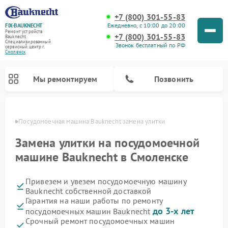
+7 (800) 301-55-83
Ежедневно, с 10:00 до 20:00
FIX-BAUKNECHT
Ремонт устройств
+7 (800) 301-55-83
Bauknecht
Специализированный
Звонок бесплатный по РФ
cервисный центр г.
Смоленск
Мы ремонтируем
Позвонить
енске
Посудомоечная машина Bauknecht замена улитки
Замена улитки на посудомоечной
машине Bauknecht в Смоленске
Привезем и увезем посудомоечную машину
Ремонт варочных панелей Bauknecht
Ремонт микроволновых печей Bauknecht
Ремонт холодильников Bauknecht
Ремонт духовых шкафов Bauknecht
Ремонт стиральных машин Bauknecht
Bauknecht собственной доставкой
Гарантия на наши работы по ремонту
до 3-х лет
посудомоечных машин Bauknecht
Срочный ремонт посудомоечных машин