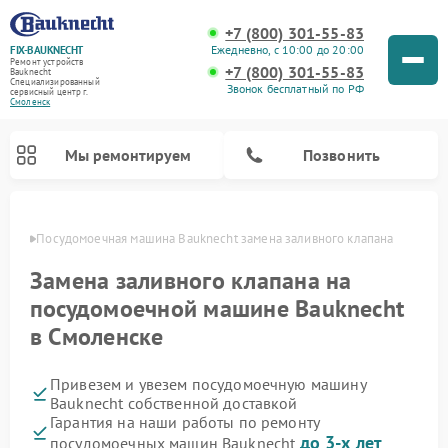
+7 (800) 301-55-83
Ежедневно, с 10:00 до 20:00
FIX-BAUKNECHT
Ремонт устройств
+7 (800) 301-55-83
Bauknecht
Специализированный
Звонок бесплатный по РФ
cервисный центр г.
Смоленск
Мы ремонтируем
Позвонить
енске
Посудомоечная машина Bauknecht замена заливного клапана
Замена заливного клапана на
посудомоечной машине Bauknecht
в Смоленске
Ремонт варочных панелей Bauknecht
Ремонт микроволновых печей Bauknecht
Ремонт холодильников Bauknecht
Ремонт духовых шкафов Bauknecht
Ремонт стиральных машин Bauknecht
Привезем и увезем посудомоечную машину
Bauknecht собственной доставкой
Гарантия на наши работы по ремонту
до 3-х лет
посудомоечных машин Bauknecht