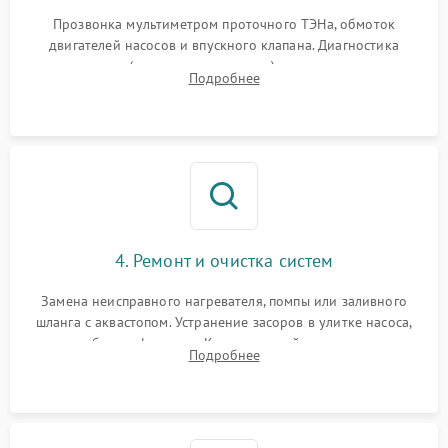
Прозвонка мультиметром проточного ТЭНа, обмоток
двигателей насосов и впускного клапана. Диагностика
прессостата (датчика уровня воды), датчика мутности,
Подробнее
концевика дверцы и электронного модуля управления.
4. Ремонт и очистка систем
Замена неисправного нагревателя, помпы или заливного
шланга с аквастопом. Устранение засоров в улитке насоса,
патрубках и фильтрах. Компонентный ремонт платы
Подробнее
управления, восстановление поврежденной проводки.