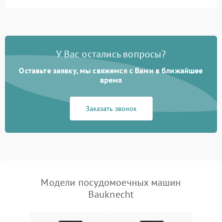
Не запускается цикл
1800 ₽
Подробнее →
стирки
Проблемы с набором
1800 ₽
Подробнее →
воды
У Вас остались вопросы?
Оставьте заявку, мы свяжемся с Вами в ближайшее
Не работает сушилка
2100 ₽
Подробнее →
время
Сбои в работе таймера
1700 ₽
Подробнее →
Заказать звонок
Проблемы с
2100 ₽
Подробнее →
циркуляционным насосом
Модели посудомоечных машин
Bauknecht