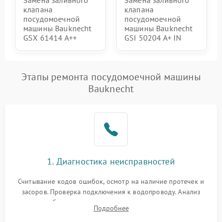
Замена заливного
Замена заливного
клапана
клапана
посудомоечной
посудомоечной
машины Bauknecht
машины Bauknecht
GSX 61414 A++
GSI 50204 A+ IN
Этапы ремонта посудомоечной машины
Bauknecht
1. Диагностика неисправностей
Считывание кодов ошибок, осмотр на наличие протечек и
засоров. Проверка подключения к водопроводу. Анализ
жалоб на отсутствие слива, нагрева, вращения
Подробнее
разбрызгивателей или срабатывание системы защиты