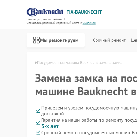
FIX-BAUKNECHT
Ремонт устройств Bauknecht
Специализированный cервисный центр г.
Смоленск
Мы ремонтируем
Срочный ремонт
Це
knecht в Смоленске
Посудомоечная машина Bauknecht замена замка
Замена замка на по
машине Bauknecht в
Ремонт варочных панелей Bauknecht
Ремонт духовых шкафов Bauknecht
Ремонт микроволновых печей Bauknecht
Ремонт стиральных машин Bauknecht
Ремонт холодильников Bauknecht
Привезем и увезем посудомоечную машину
доставкой
Гарантия на наши работы по ремонту пос
3-х лет
Срочный ремонт посудомоечных машин Bau