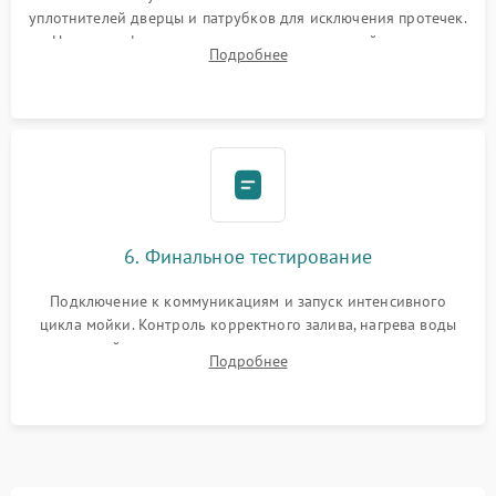
уплотнителей дверцы и патрубков для исключения протечек.
Надежная фиксация хомутов гидравлической системы,
Подробнее
сборка корпуса и установка датчика поплавка.
6. Финальное тестирование
Подключение к коммуникациям и запуск интенсивного
цикла мойки. Контроль корректного залива, нагрева воды
до нужной температуры, отсутствия посторонних шумов,
Подробнее
штатного слива и абсолютной сухости в поддоне.