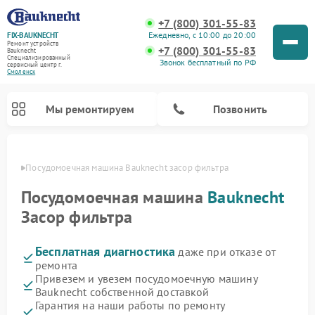
+7 (800) 301-55-83
Ежедневно, с 10:00 до 20:00
FIX-BAUKNECHT
Ремонт устройств
+7 (800) 301-55-83
Bauknecht
Специализированный
Звонок бесплатный по РФ
cервисный центр г.
Смоленск
Мы ремонтируем
Позвонить
енске
Посудомоечная машина Bauknecht засор фильтра
Посудомоечная машина
Bauknecht
Засор фильтра
Бесплатная диагностика
даже при отказе от
Ремонт варочных панелей Bauknecht
Ремонт микроволновых печей Bauknecht
Ремонт холодильников Bauknecht
Ремонт духовых шкафов Bauknecht
Ремонт стиральных машин Bauknecht
ремонта
Привезем и увезем посудомоечную машину
Bauknecht собственной доставкой
Гарантия на наши работы по ремонту