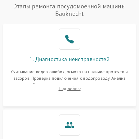
Этапы ремонта посудомоечной машины
Bauknecht
1. Диагностика неисправностей
Считывание кодов ошибок, осмотр на наличие протечек и
засоров. Проверка подключения к водопроводу. Анализ
жалоб на отсутствие слива, нагрева, вращения
Подробнее
разбрызгивателей или срабатывание системы защиты
аквастоп.