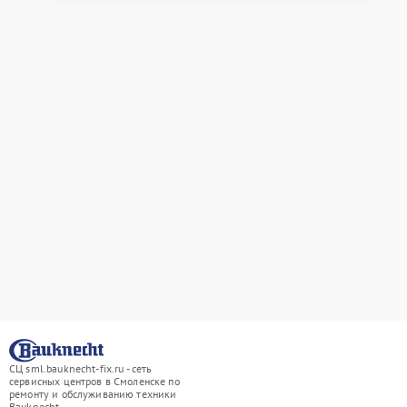
СЦ sml.bauknecht-fix.ru - сеть
сервисных центров в Смоленске по
ремонту и обслуживанию техники
Bauknecht