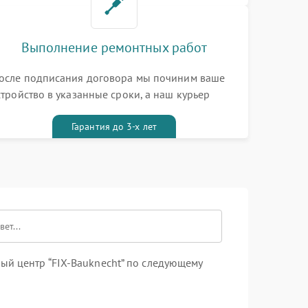
Выполнение ремонтных работ
осле подписания договора мы починим ваше
стройство в указанные сроки, а наш курьер
ривезет его к вам вместе с гарантийным
алоном бесплатно
Гарантия до 3-х лет
ый центр “FIX-Bauknecht” по следующему