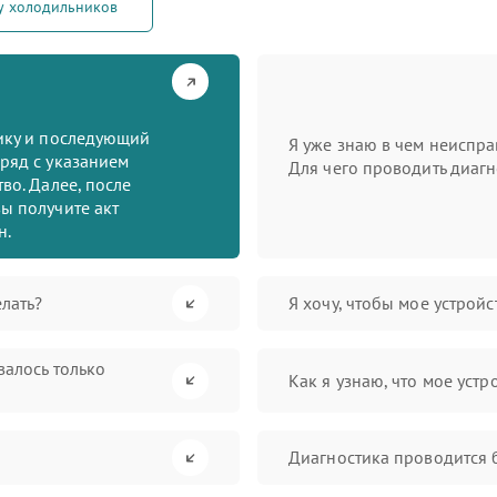
у холодильников
тику и последующий
Я уже знаю в чем неиспра
ряд с указанием
Для чего проводить диагн
во. Далее, после
ы получите акт
н.
лать?
Я хочу, чтобы мое устрой
валось только
Как я узнаю, что мое устр
Диагностика проводится 