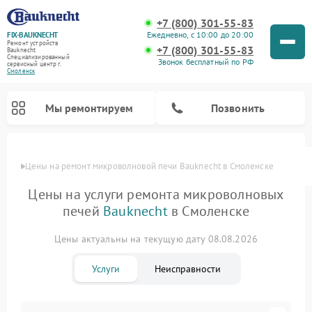
+7 (800) 301-55-83
Ежедневно, с 10:00 до 20:00
FIX-BAUKNECHT
Ремонт устройств
+7 (800) 301-55-83
Bauknecht
Специализированный
Звонок бесплатный по РФ
cервисный центр г.
Смоленск
Мы ремонтируем
Позвонить
Цены
Цены на ремонт микроволновой печи Bauknecht в Смоленске
Цены на услуги ремонта микроволновых
печей
Bauknecht
в Смоленске
Цены актуальны на текущую дату 08.08.2026
Ремонт варочных панелей Bauknecht
Ремонт посудомоечных машин Bauknecht
Ремонт холодильников Bauknecht
Ремонт духовых шкафов Bauknecht
Ремонт стиральных машин Bauknecht
Услуги
Неисправности