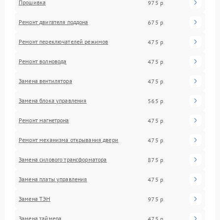
Прошивка
975 р
Ремонт двигателя поддона
675 р
Ремонт переключателей режимов
475 р
Ремонт волновода
475 р
Замена вентилятора
475 р
Замена блока управления
565 р
Ремонт магнетрона
475 р
Ремонт механизма открывания двери
475 р
Замена силового трансформатора
875 р
Замена платы управления
475 р
Замена ТЭН
975 р
Замена таймера
475 р