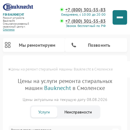
+7 (800) 301-55-83
Ежедневно, с 10:00 до 20:00
FIX-BAUKNECHT
Ремонт устройств
+7 (800) 301-55-83
Bauknecht
Специализированный
Звонок бесплатный по РФ
cервисный центр г.
Смоленск
Мы ремонтируем
Позвонить
Цены
Цены на ремонт стиральной машины Bauknecht в Смоленске
Цены на услуги ремонта стиральных
машин
Bauknecht
в Смоленске
Цены актуальны на текущую дату 08.08.2026
Ремонт варочных панелей Bauknecht
Ремонт микроволновых печей Bauknecht
Ремонт холодильников Bauknecht
Ремонт духовых шкафов Bauknecht
Ремонт посудомоечных машин Bauknecht
Услуги
Неисправности
Ремонт платы управления