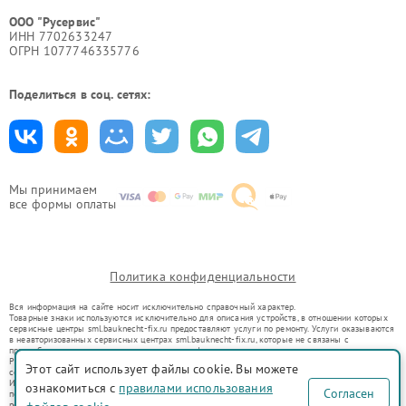
ООО "Русервис"
ИНН 7702633247
ОГРН 1077746335776
Поделиться в соц. сетях:
Мы принимаем
все формы оплаты
Политика конфиденциальности
Вся информация на сайте носит исключительно справочный характер.
Товарные знаки используются исключительно для описания устройств, в отношении которых
сервисные центры sml.bauknecht-fix.ru предоставляют услуги по ремонту. Услуги оказываются
в неавторизованных сервисных центрах sml.bauknecht-fix.ru, которые не связаны с
правообладателями товарных знаков или их официальными представителями.
Ремонт осуществляется для устройств, уже введенных в гражданский оборот в соответствии
Этот сайт использует файлы cookie. Вы можете
со статьей 1487 ГК РФ.
Использование товарных знаков не преследует цели индивидуализации услуг или введения
ознакомиться с
правилами использования
Согласен
потребителей в заблуждение, а служит для информирования о предоставляемых услугах по
ремонту техники указанных брендов.