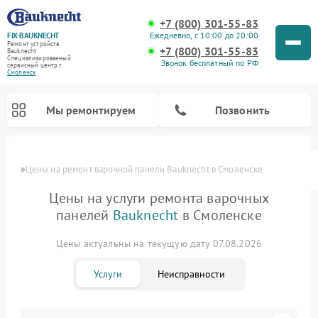
+7 (800) 301-55-83
Ежедневно, с 10:00 до 20:00
FIX-BAUKNECHT
Ремонт устройств
+7 (800) 301-55-83
Bauknecht
Специализированный
Звонок бесплатный по РФ
cервисный центр г.
Смоленск
Мы ремонтируем
Позвонить
Цены
Цены на ремонт варочной панели Bauknecht в Смоленске
Цены на услуги ремонта варочных
панелей
Bauknecht
в Смоленске
Цены актуальны на текущую дату 07.08.2026
Ремонт духовых шкафов Bauknecht
Ремонт посудомоечных машин Bauknecht
Ремонт холодильников Bauknecht
Ремонт микроволновых печей Bauknecht
Ремонт стиральных машин Bauknecht
Услуги
Неисправности