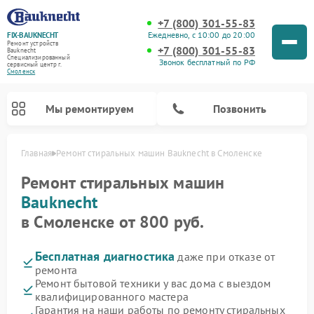
+7 (800) 301-55-83
Ежедневно, с 10:00 до 20:00
FIX-BAUKNECHT
Ремонт устройств
+7 (800) 301-55-83
Bauknecht
Специализированный
Звонок бесплатный по РФ
cервисный центр г.
Смоленск
Мы ремонтируем
Позвонить
Главная
Ремонт стиральных машин Bauknecht в Смоленске
Ремонт стиральных машин
Bauknecht
в Смоленске от 800 руб.
Бесплатная диагностика
даже при отказе от
Ремонт варочных панелей Bauknecht
Ремонт микроволновых печей Bauknecht
Ремонт холодильников Bauknecht
Ремонт духовых шкафов Bauknecht
Ремонт посудомоечных машин Bauknecht
ремонта
Ремонт бытовой техники у вас дома с выездом
квалифицированного мастера
Гарантия на наши работы по ремонту стиральных