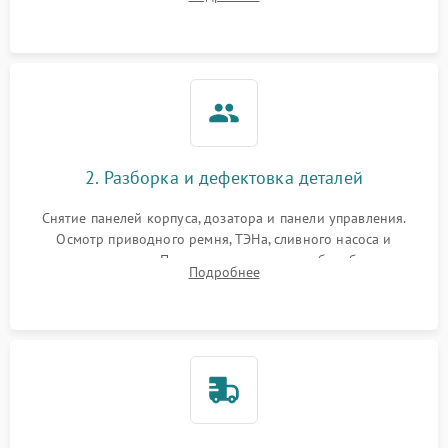
электронного модуля управления.
2. Разборка и дефектовка деталей
Снятие панелей корпуса, дозатора и панели управления.
Осмотр приводного ремня, ТЭНа, сливного насоса и
амортизаторов. Проверка подшипников барабана и
Подробнее
крестовины на износ, а манжеты люка на разрывы.