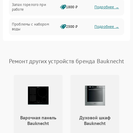
Запах горелого при
1800 ₽
Подробнее →
работе
Проблемы с набором
2500 ₽
Подробнее →
воды
Замена ТЭНа
2200 ₽
Подробнее →
Замена платы управления
2200 ₽
Подробнее →
Ремонт других устройств бренда Bauknecht
Варочная панель
Духовой шкаф
Bauknecht
Bauknecht