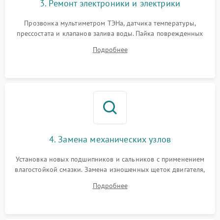
3. Ремонт электроники и электрики
Прозвонка мультиметром ТЭНа, датчика температуры,
прессостата и клапанов залива воды. Пайка поврежденных
дорожек или замена симисторов на плате управления.
Подробнее
Восстановление целостности проводки и контактов.
4. Замена механических узлов
Установка новых подшипников и сальников с применением
влагостойкой смазки. Замена изношенных щеток двигателя,
порванного ремня привода, неисправного сливного насоса
Подробнее
или поврежденной резиновой манжеты.