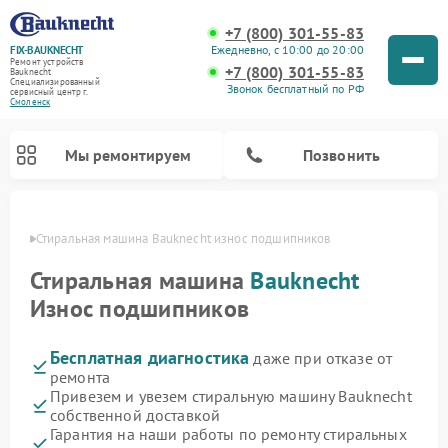
+7 (800) 301-55-83
Ежедневно, с 10:00 до 20:00
FIX-BAUKNECHT
Ремонт устройств
+7 (800) 301-55-83
Bauknecht
Специализированный
Звонок бесплатный по РФ
cервисный центр г.
Смоленск
Мы ремонтируем
Позвонить
енске
Стиральная машина Bauknecht износ подшипников
Стиральная машина
Bauknecht
Износ подшипников
Бесплатная диагностика
даже при отказе от
Ремонт варочных панелей Bauknecht
Ремонт микроволновых печей Bauknecht
Ремонт холодильников Bauknecht
Ремонт духовых шкафов Bauknecht
Ремонт посудомоечных машин Bauknecht
ремонта
Привезем и увезем стиральную машину Bauknecht
собственной доставкой
Гарантия на наши работы по ремонту стиральных