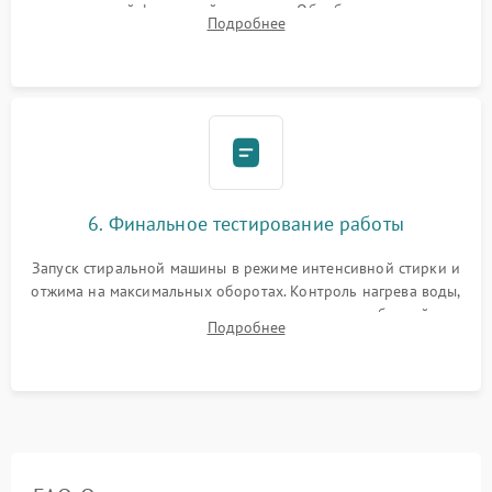
надежной фиксацией хомутами. Обработка стыков
Подробнее
герметиком для предотвращения возможных протечек воды.
6. Финальное тестирование работы
Запуск стиральной машины в режиме интенсивной стирки и
отжима на максимальных оборотах. Контроль нагрева воды,
корректности слива, отсутствия излишних вибраций,
Подробнее
посторонних стуков и протечек под корпусом.