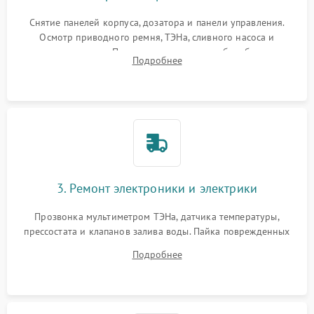
Снятие панелей корпуса, дозатора и панели управления.
Осмотр приводного ремня, ТЭНа, сливного насоса и
амортизаторов. Проверка подшипников барабана и
Подробнее
крестовины на износ, а манжеты люка на разрывы.
3. Ремонт электроники и электрики
Прозвонка мультиметром ТЭНа, датчика температуры,
прессостата и клапанов залива воды. Пайка поврежденных
дорожек или замена симисторов на плате управления.
Подробнее
Восстановление целостности проводки и контактов.