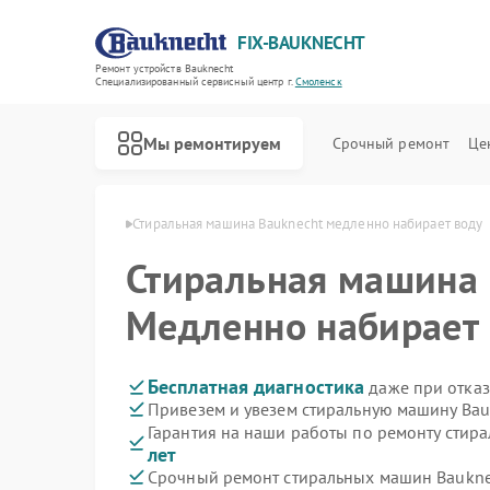
FIX-BAUKNECHT
Ремонт устройств Bauknecht
Специализированный cервисный центр г.
Смоленск
Мы ремонтируем
Срочный ремонт
Це
knecht в Смоленске
Стиральная машина Bauknecht медленно набирает воду
Стиральная машина
Медленно набирает 
Ремонт варочных панелей Bauknecht
Ремонт духовых шкафов Bauknecht
Ремонт микроволновых печей Bauknecht
Ремонт посудомоечных машин Bauknecht
Ремонт холодильников Bauknecht
Бесплатная диагностика
даже при отказ
Привезем и увезем стиральную машину Bau
Гарантия на наши работы по ремонту стир
лет
Срочный ремонт стиральных машин Bauknec