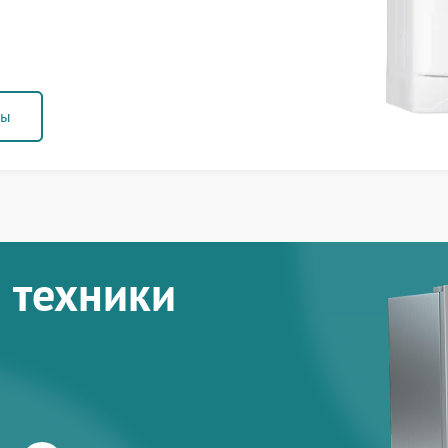
ны
 техники