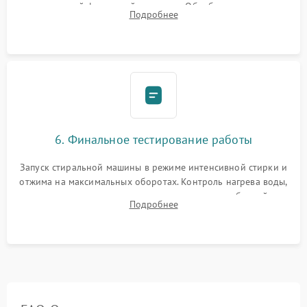
надежной фиксацией хомутами. Обработка стыков
Подробнее
герметиком для предотвращения возможных протечек воды.
6. Финальное тестирование работы
Запуск стиральной машины в режиме интенсивной стирки и
отжима на максимальных оборотах. Контроль нагрева воды,
корректности слива, отсутствия излишних вибраций,
Подробнее
посторонних стуков и протечек под корпусом.