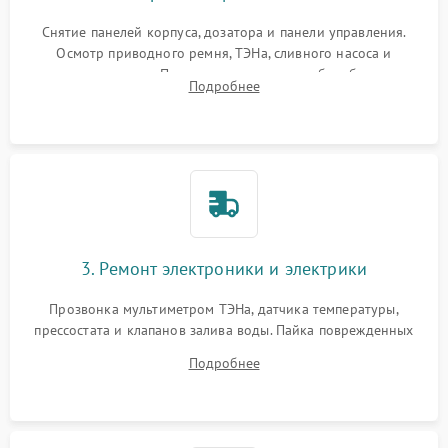
Снятие панелей корпуса, дозатора и панели управления.
Осмотр приводного ремня, ТЭНа, сливного насоса и
амортизаторов. Проверка подшипников барабана и
Подробнее
крестовины на износ, а манжеты люка на разрывы.
3. Ремонт электроники и электрики
Прозвонка мультиметром ТЭНа, датчика температуры,
прессостата и клапанов залива воды. Пайка поврежденных
дорожек или замена симисторов на плате управления.
Подробнее
Восстановление целостности проводки и контактов.