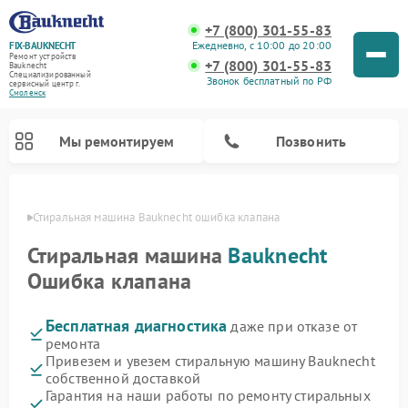
+7 (800) 301-55-83
Ежедневно, с 10:00 до 20:00
FIX-BAUKNECHT
Ремонт устройств
+7 (800) 301-55-83
Bauknecht
Специализированный
Звонок бесплатный по РФ
cервисный центр г.
Смоленск
Мы ремонтируем
Позвонить
енске
Стиральная машина Bauknecht ошибка клапана
Стиральная машина
Bauknecht
Ошибка клапана
Бесплатная диагностика
даже при отказе от
Ремонт варочных панелей Bauknecht
Ремонт микроволновых печей Bauknecht
Ремонт холодильников Bauknecht
Ремонт духовых шкафов Bauknecht
Ремонт посудомоечных машин Bauknecht
ремонта
Привезем и увезем стиральную машину Bauknecht
собственной доставкой
Гарантия на наши работы по ремонту стиральных