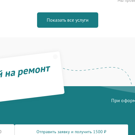
Мы прове
Показать все услуги
й на ремонт
При оформл
Отправить заявку и получить 1500 ₽