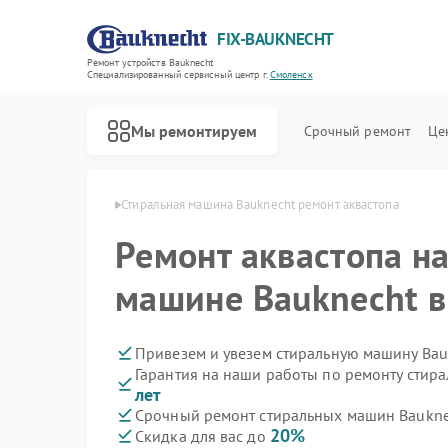
FIX-BAUKNECHT
Ремонт устройств Bauknecht
Специализированный cервисный центр г.
Смоленск
Мы ремонтируем
Срочный ремонт
Це
knecht в Смоленске
Стиральная машина Bauknecht ремонт аквастопа
Ремонт аквастопа н
машине Bauknecht в
Ремонт варочных панелей Bauknecht
Ремонт духовых шкафов Bauknecht
Ремонт микроволновых печей Bauknecht
Ремонт посудомоечных машин Bauknecht
Ремонт холодильников Bauknecht
Привезем и увезем стиральную машину Bau
Гарантия на наши работы по ремонту стир
лет
Срочный ремонт стиральных машин Bauknec
20%
Скидка для вас до