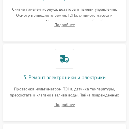
Снятие панелей корпуса, дозатора и панели управления.
Осмотр приводного ремня, ТЭНа, сливного насоса и
амортизаторов. Проверка подшипников барабана и
Подробнее
крестовины на износ, а манжеты люка на разрывы.
3. Ремонт электроники и электрики
Прозвонка мультиметром ТЭНа, датчика температуры,
прессостата и клапанов залива воды. Пайка поврежденных
дорожек или замена симисторов на плате управления.
Подробнее
Восстановление целостности проводки и контактов.