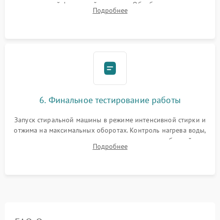
надежной фиксацией хомутами. Обработка стыков
Подробнее
герметиком для предотвращения возможных протечек воды.
6. Финальное тестирование работы
Запуск стиральной машины в режиме интенсивной стирки и
отжима на максимальных оборотах. Контроль нагрева воды,
корректности слива, отсутствия излишних вибраций,
Подробнее
посторонних стуков и протечек под корпусом.