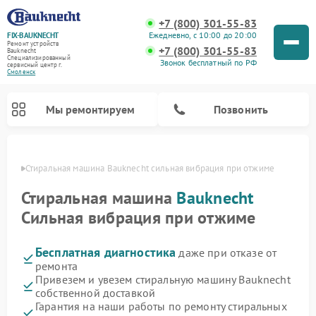
+7 (800) 301-55-83
Ежедневно, с 10:00 до 20:00
FIX-BAUKNECHT
Ремонт устройств
+7 (800) 301-55-83
Bauknecht
Специализированный
Звонок бесплатный по РФ
cервисный центр г.
Смоленск
Мы ремонтируем
Позвонить
енске
Стиральная машина Bauknecht сильная вибрация при отжиме
Стиральная машина
Bauknecht
Сильная вибрация при отжиме
Бесплатная диагностика
даже при отказе от
Ремонт варочных панелей Bauknecht
Ремонт микроволновых печей Bauknecht
Ремонт холодильников Bauknecht
Ремонт духовых шкафов Bauknecht
Ремонт посудомоечных машин Bauknecht
ремонта
Привезем и увезем стиральную машину Bauknecht
собственной доставкой
Гарантия на наши работы по ремонту стиральных