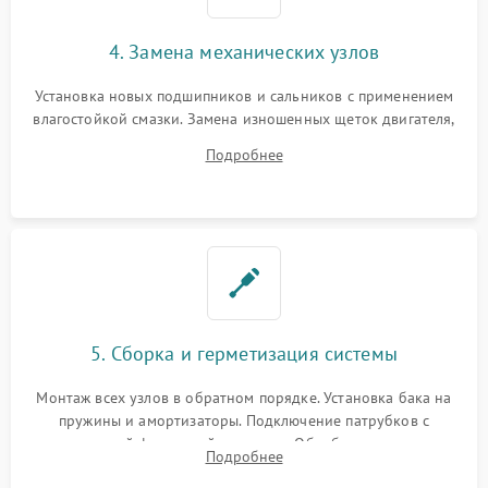
4. Замена механических узлов
Установка новых подшипников и сальников с применением
влагостойкой смазки. Замена изношенных щеток двигателя,
порванного ремня привода, неисправного сливного насоса
Подробнее
или поврежденной резиновой манжеты.
5. Сборка и герметизация системы
Монтаж всех узлов в обратном порядке. Установка бака на
пружины и амортизаторы. Подключение патрубков с
надежной фиксацией хомутами. Обработка стыков
Подробнее
герметиком для предотвращения возможных протечек воды.