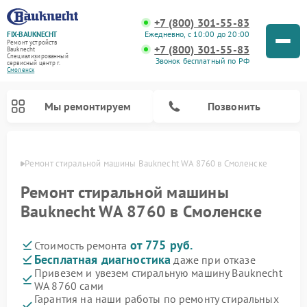
+7 (800) 301-55-83
Ежедневно, с 10:00 до 20:00
FIX-BAUKNECHT
Ремонт устройств
+7 (800) 301-55-83
Bauknecht
Специализированный
Звонок бесплатный по РФ
cервисный центр г.
Смоленск
Мы ремонтируем
Позвонить
енске
Ремонт стиральной машины Bauknecht WA 8760 в Смоленске
Ремонт стиральной машины
Bauknecht WA 8760 в Смоленске
от 775 руб.
Стоимость ремонта
Ремонт варочных панелей Bauknecht
Ремонт микроволновых печей Bauknecht
Ремонт холодильников Bauknecht
Ремонт духовых шкафов Bauknecht
Ремонт посудомоечных машин Bauknecht
Бесплатная диагностика
даже при отказе
Привезем и увезем стиральную машину Bauknecht
WA 8760 сами
Гарантия на наши работы по ремонту стиральных