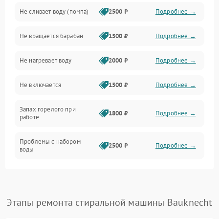
Не сливает воду (помпа)
2500 ₽
Подробнее →
Водоснабжение
Не вращается барабан
1500 ₽
Подробнее →
Слив
Не нагревает воду
2000 ₽
Подробнее →
Программное обеспечение
Не включается
1500 ₽
Подробнее →
Запах горелого при
1800 ₽
Подробнее →
работе
Проблемы с набором
2500 ₽
Подробнее →
воды
Замена ТЭНа
2200 ₽
Подробнее →
Замена платы управления
2200 ₽
Подробнее →
Этапы ремонта стиральной машины Bauknecht