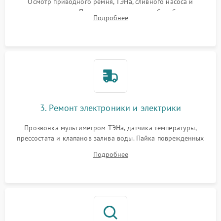
Осмотр приводного ремня, ТЭНа, сливного насоса и
амортизаторов. Проверка подшипников барабана и
Подробнее
крестовины на износ, а манжеты люка на разрывы.
3. Ремонт электроники и электрики
Прозвонка мультиметром ТЭНа, датчика температуры,
прессостата и клапанов залива воды. Пайка поврежденных
дорожек или замена симисторов на плате управления.
Подробнее
Восстановление целостности проводки и контактов.