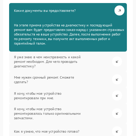
Какие документы вы предоставляете?
На этапе приема устройства на диагностику и последующий
ремонт вам будет предоставлен заказ-наряд с указанием страховых
обязательств на ваше устройство. Далее, после выполнения работ
по ремонту техники, вы получите акт выполненных работ и
гарантийный талон.
Я уже знаю в чем неисправность и какой
ремонт необходим. Для чего проводить
диагностику?
Мне нужен срочный ремонт. Сможете
сделать?
Я хочу, чтобы мое устройство
ремонтировали при мне.
Я хочу, чтобы мое устройство
ремонтировалось только оригинальными
запчастями.
Как я узнаю, что мое устройство готово?