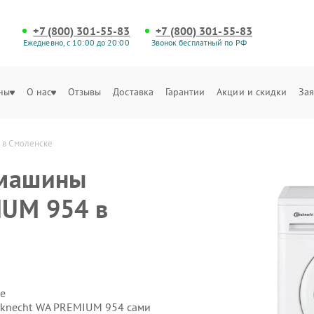
+7 (800) 301-55-83
+7 (800) 301-55-83
Ежедневно, с 10:00 до 20:00
Звонок бесплатный по РФ
ны
О нас
Отзывы
Доставка
Гарантии
Акции и скидки
Зая
 в Смоленске
 машины
IUM 954 в
е
uknecht WA PREMIUM 954 сами