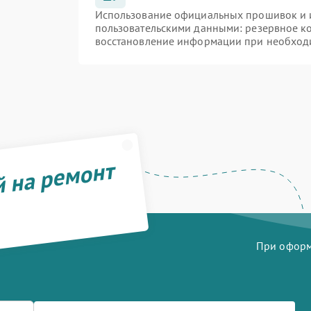
Использование официальных прошивок и и
пользовательскими данными: резервное к
восстановление информации при необход
й на ремонт
При оформл