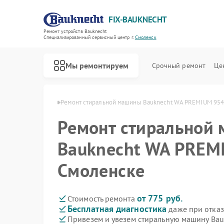
FIX-BAUKNECHT
Ремонт устройств Bauknecht
Специализированный cервисный центр г.
Смоленск
Мы ремонтируем
Срочный ремонт
Це
knecht в Смоленске
Ремонт стиральной машины Bauknecht WA PREMIUM 954
Ремонт стиральной
Bauknecht WA PREM
Смоленске
Ремонт варочных панелей Bauknecht
Ремонт духовых шкафов Bauknecht
Ремонт микроволновых печей Bauknecht
Ремонт посудомоечных машин Bauknecht
Ремонт холодильников Bauknecht
от 775 руб.
Стоимость ремонта
Бесплатная диагностика
даже при отказ
Привезем и увезем стиральную машину Ba