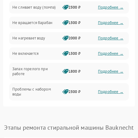
Не сливает воду (помпа)
2500 ₽
Подробнее →
Водоснабжение
Не вращается барабан
1500 ₽
Подробнее →
Слив
Не нагревает воду
2000 ₽
Подробнее →
Программное обеспечение
Не включается
1500 ₽
Подробнее →
Запах горелого при
1800 ₽
Подробнее →
работе
Проблемы с набором
2500 ₽
Подробнее →
воды
Замена ТЭНа
2200 ₽
Подробнее →
Замена платы управления
2200 ₽
Подробнее →
Этапы ремонта стиральной машины Bauknecht