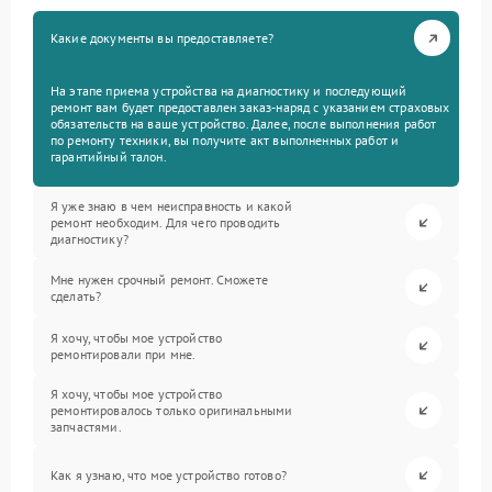
Какие документы вы предоставляете?
На этапе приема устройства на диагностику и последующий
ремонт вам будет предоставлен заказ-наряд с указанием страховых
обязательств на ваше устройство. Далее, после выполнения работ
по ремонту техники, вы получите акт выполненных работ и
гарантийный талон.
Я уже знаю в чем неисправность и какой
ремонт необходим. Для чего проводить
диагностику?
Мне нужен срочный ремонт. Сможете
сделать?
Я хочу, чтобы мое устройство
ремонтировали при мне.
Я хочу, чтобы мое устройство
ремонтировалось только оригинальными
запчастями.
Как я узнаю, что мое устройство готово?