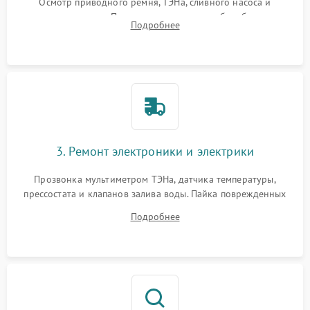
Осмотр приводного ремня, ТЭНа, сливного насоса и
амортизаторов. Проверка подшипников барабана и
Подробнее
крестовины на износ, а манжеты люка на разрывы.
3. Ремонт электроники и электрики
Прозвонка мультиметром ТЭНа, датчика температуры,
прессостата и клапанов залива воды. Пайка поврежденных
дорожек или замена симисторов на плате управления.
Подробнее
Восстановление целостности проводки и контактов.