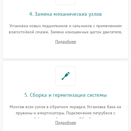
4. Замена механических узлов
Установка новых подшипников и сальников с применением
влагостойкой смазки. Замена изношенных щеток двигателя,
порванного ремня привода, неисправного сливного насоса
Подробнее
или поврежденной резиновой манжеты.
5. Сборка и герметизация системы
Монтаж всех узлов в обратном порядке. Установка бака на
пружины и амортизаторы. Подключение патрубков с
надежной фиксацией хомутами. Обработка стыков
Подробнее
герметиком для предотвращения возможных протечек воды.