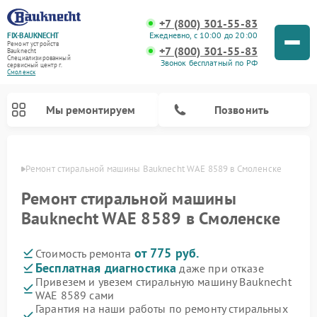
+7 (800) 301-55-83
Ежедневно, с 10:00 до 20:00
FIX-BAUKNECHT
Ремонт устройств
+7 (800) 301-55-83
Bauknecht
Специализированный
Звонок бесплатный по РФ
cервисный центр г.
Смоленск
Мы ремонтируем
Позвонить
енске
Ремонт стиральной машины Bauknecht WAE 8589 в Смоленске
Ремонт стиральной машины
Bauknecht WAE 8589 в Смоленске
от 775 руб.
Стоимость ремонта
Ремонт варочных панелей Bauknecht
Ремонт микроволновых печей Bauknecht
Ремонт холодильников Bauknecht
Ремонт духовых шкафов Bauknecht
Ремонт посудомоечных машин Bauknecht
Бесплатная диагностика
даже при отказе
Привезем и увезем стиральную машину Bauknecht
WAE 8589 сами
Гарантия на наши работы по ремонту стиральных