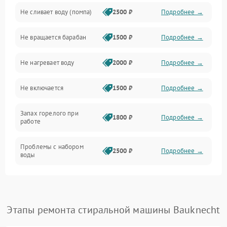
Не сливает воду (помпа)
2500 ₽
Подробнее →
Водоснабжение
Не вращается барабан
1500 ₽
Подробнее →
Слив
Не нагревает воду
2000 ₽
Подробнее →
Программное обеспечение
Не включается
1500 ₽
Подробнее →
Запах горелого при
1800 ₽
Подробнее →
работе
Проблемы с набором
2500 ₽
Подробнее →
воды
Замена ТЭНа
2200 ₽
Подробнее →
Замена платы управления
2200 ₽
Подробнее →
Этапы ремонта стиральной машины Bauknecht