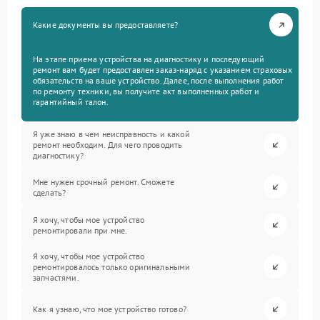
Какие документы вы предоставляете?
На этапе приема устройства на диагностику и последующий
ремонт вам будет предоставлен заказ-наряд с указанием страховых
обязательств на ваше устройство. Далее, после выполнения работ
по ремонту техники, вы получите акт выполненных работ и
гарантийный талон.
Я уже знаю в чем неисправность и какой
ремонт необходим. Для чего проводить
диагностику?
Мне нужен срочный ремонт. Сможете
сделать?
Я хочу, чтобы мое устройство
ремонтировали при мне.
Я хочу, чтобы мое устройство
ремонтировалось только оригинальными
запчастями.
Как я узнаю, что мое устройство готово?