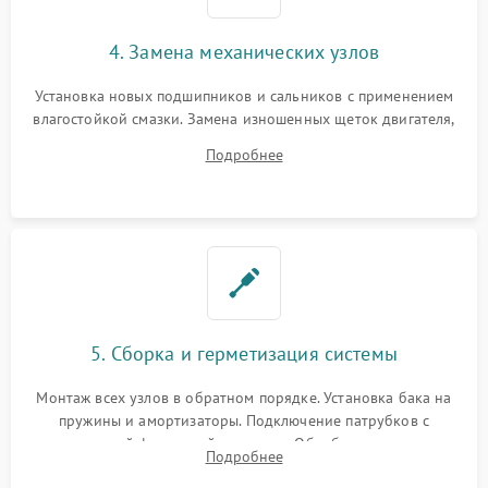
4. Замена механических узлов
Установка новых подшипников и сальников с применением
влагостойкой смазки. Замена изношенных щеток двигателя,
порванного ремня привода, неисправного сливного насоса
Подробнее
или поврежденной резиновой манжеты.
5. Сборка и герметизация системы
Монтаж всех узлов в обратном порядке. Установка бака на
пружины и амортизаторы. Подключение патрубков с
надежной фиксацией хомутами. Обработка стыков
Подробнее
герметиком для предотвращения возможных протечек воды.