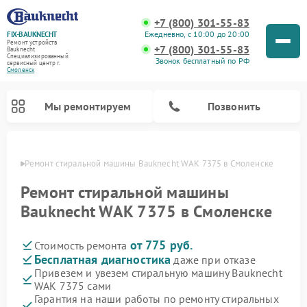
+7 (800) 301-55-83
Ежедневно, с 10:00 до 20:00
FIX-BAUKNECHT
Ремонт устройств
+7 (800) 301-55-83
Bauknecht
Специализированный
Звонок бесплатный по РФ
cервисный центр г.
Смоленск
Мы ремонтируем
Позвонить
енске
Ремонт стиральной машины Bauknecht WAK 7375 в Смоленске
Ремонт стиральной машины
Bauknecht WAK 7375 в Смоленске
от 775 руб.
Стоимость ремонта
Ремонт варочных панелей Bauknecht
Ремонт микроволновых печей Bauknecht
Ремонт холодильников Bauknecht
Ремонт духовых шкафов Bauknecht
Ремонт посудомоечных машин Bauknecht
Бесплатная диагностика
даже при отказе
Привезем и увезем стиральную машину Bauknecht
WAK 7375 сами
Гарантия на наши работы по ремонту стиральных