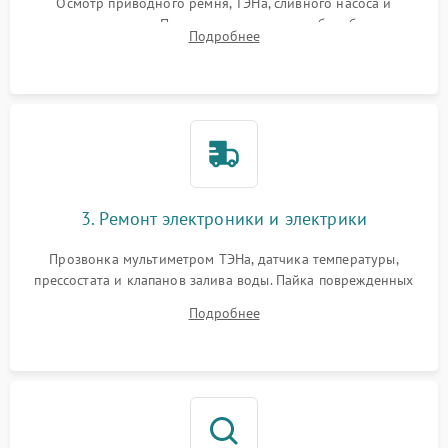
Осмотр приводного ремня, ТЭНа, сливного насоса и
амортизаторов. Проверка подшипников барабана и
Подробнее
крестовины на износ, а манжеты люка на разрывы.
3. Ремонт электроники и электрики
Прозвонка мультиметром ТЭНа, датчика температуры,
прессостата и клапанов залива воды. Пайка поврежденных
дорожек или замена симисторов на плате управления.
Подробнее
Восстановление целостности проводки и контактов.