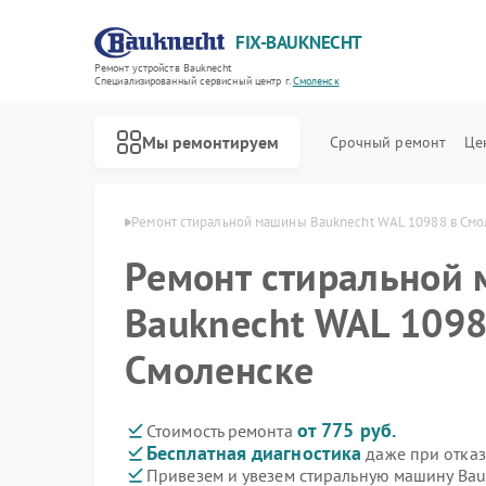
FIX-BAUKNECHT
Ремонт устройств Bauknecht
Специализированный cервисный центр г.
Смоленск
Мы ремонтируем
Срочный ремонт
Це
knecht в Смоленске
Ремонт стиральной машины Bauknecht WAL 10988 в Смо
Ремонт стиральной
Bauknecht WAL 1098
Смоленске
Ремонт варочных панелей Bauknecht
Ремонт духовых шкафов Bauknecht
Ремонт микроволновых печей Bauknecht
Ремонт посудомоечных машин Bauknecht
Ремонт холодильников Bauknecht
от 775 руб.
Стоимость ремонта
Бесплатная диагностика
даже при отказ
Привезем и увезем стиральную машину Bau