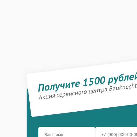
Получите 1500 рубле
Акция сервисного центра Bauknecht