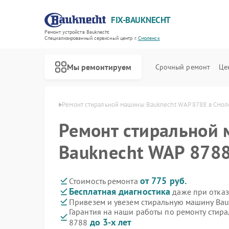
FIX-BAUKNECHT
Ремонт устройств Bauknecht
Специализированный cервисный центр г.
Смоленск
Мы ремонтируем
Срочный ремонт
Це
knecht в Смоленске
Ремонт стиральной машины Bauknecht WAP 8788 в Смол
Ремонт стиральной
Bauknecht WAP 8788
Ремонт варочных панелей Bauknecht
Ремонт духовых шкафов Bauknecht
Ремонт микроволновых печей Bauknecht
Ремонт посудомоечных машин Bauknecht
Ремонт холодильников Bauknecht
от 775 руб.
Стоимость ремонта
Бесплатная диагностика
даже при отказ
Привезем и увезем стиральную машину Bau
Гарантия на наши работы по ремонту стир
до 3-х лет
8788