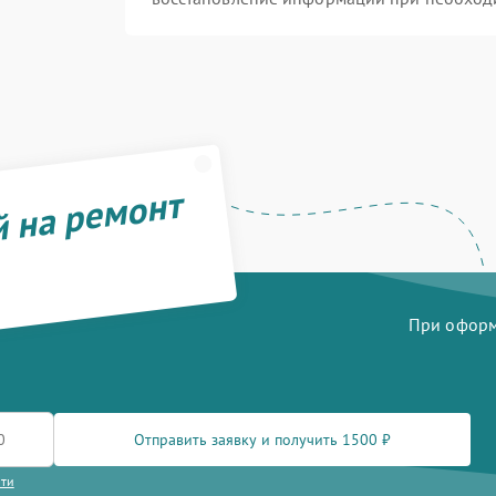
й на ремонт
При оформл
Отправить заявку и получить 1500 ₽
сти