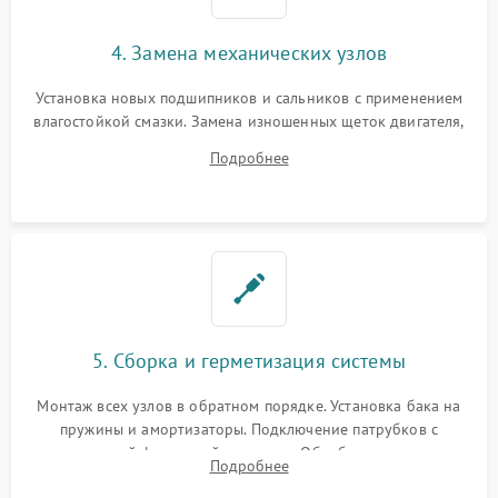
4. Замена механических узлов
Установка новых подшипников и сальников с применением
влагостойкой смазки. Замена изношенных щеток двигателя,
порванного ремня привода, неисправного сливного насоса
Подробнее
или поврежденной резиновой манжеты.
5. Сборка и герметизация системы
Монтаж всех узлов в обратном порядке. Установка бака на
пружины и амортизаторы. Подключение патрубков с
надежной фиксацией хомутами. Обработка стыков
Подробнее
герметиком для предотвращения возможных протечек воды.