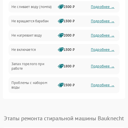
Не сливает воду (помпа)
2500 ₽
Подробнее →
Водоснабжение
Не вращается барабан
1500 ₽
Подробнее →
Слив
Не нагревает воду
2000 ₽
Подробнее →
Программное обеспечение
Не включается
1500 ₽
Подробнее →
Запах горелого при
1800 ₽
Подробнее →
работе
Проблемы с набором
2500 ₽
Подробнее →
воды
Замена ТЭНа
2200 ₽
Подробнее →
Замена платы управления
2200 ₽
Подробнее →
Этапы ремонта стиральной машины Bauknecht