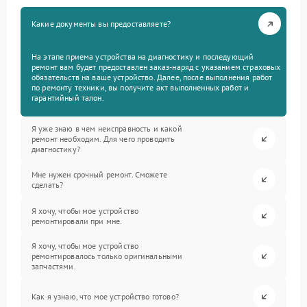
Какие документы вы предоставляете?
На этапе приема устройства на диагностику и последующий
ремонт вам будет предоставлен заказ-наряд с указанием страховых
обязательств на ваше устройство. Далее, после выполнения работ
по ремонту техники, вы получите акт выполненных работ и
гарантийный талон.
Я уже знаю в чем неисправность и какой
ремонт необходим. Для чего проводить
диагностику?
Мне нужен срочный ремонт. Сможете
сделать?
Я хочу, чтобы мое устройство
ремонтировали при мне.
Я хочу, чтобы мое устройство
ремонтировалось только оригинальными
запчастями.
Как я узнаю, что мое устройство готово?