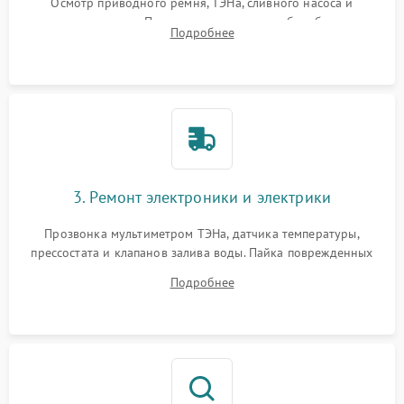
Осмотр приводного ремня, ТЭНа, сливного насоса и
амортизаторов. Проверка подшипников барабана и
Подробнее
крестовины на износ, а манжеты люка на разрывы.
3. Ремонт электроники и электрики
Прозвонка мультиметром ТЭНа, датчика температуры,
прессостата и клапанов залива воды. Пайка поврежденных
дорожек или замена симисторов на плате управления.
Подробнее
Восстановление целостности проводки и контактов.