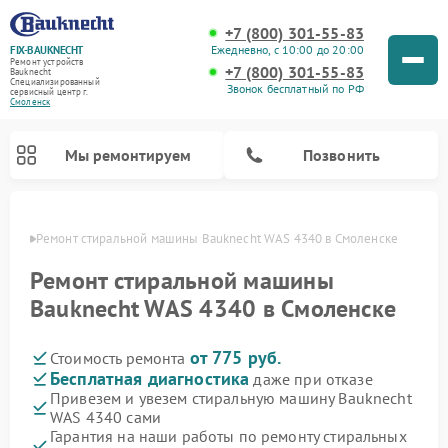
+7 (800) 301-55-83
Ежедневно, с 10:00 до 20:00
FIX-BAUKNECHT
Ремонт устройств
+7 (800) 301-55-83
Bauknecht
Специализированный
Звонок бесплатный по РФ
cервисный центр г.
Смоленск
Мы ремонтируем
Позвонить
енске
Ремонт стиральной машины Bauknecht WAS 4340 в Смоленске
Ремонт стиральной машины
Bauknecht WAS 4340 в Смоленске
от 775 руб.
Стоимость ремонта
Ремонт варочных панелей Bauknecht
Ремонт микроволновых печей Bauknecht
Ремонт холодильников Bauknecht
Ремонт духовых шкафов Bauknecht
Ремонт посудомоечных машин Bauknecht
Бесплатная диагностика
даже при отказе
Привезем и увезем стиральную машину Bauknecht
WAS 4340 сами
Гарантия на наши работы по ремонту стиральных