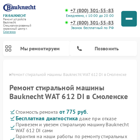
+7 (800) 301-55-83
Ежедневно, с 10:00 до 20:00
FIX-BAUKNECHT
Ремонт устройств
+7 (800) 301-55-83
Bauknecht
Специализированный
Звонок бесплатный по РФ
cервисный центр г.
Смоленск
Мы ремонтируем
Позвонить
енске
Ремонт стиральной машины Bauknecht WAT 612 DI в Смоленске
Ремонт стиральной машины
Bauknecht WAT 612 DI в Смоленске
от 775 руб.
Стоимость ремонта
Ремонт варочных панелей Bauknecht
Ремонт микроволновых печей Bauknecht
Ремонт холодильников Bauknecht
Ремонт духовых шкафов Bauknecht
Ремонт посудомоечных машин Bauknecht
Бесплатная диагностика
даже при отказе
Привезем и увезем стиральную машину Bauknecht
WAT 612 DI сами
Гарантия на наши работы по ремонту стиральных