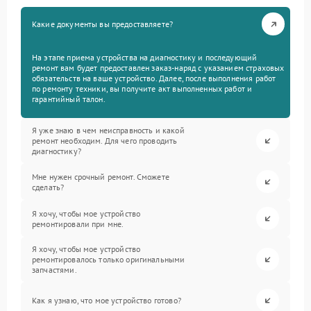
Какие документы вы предоставляете?
На этапе приема устройства на диагностику и последующий
ремонт вам будет предоставлен заказ-наряд с указанием страховых
обязательств на ваше устройство. Далее, после выполнения работ
по ремонту техники, вы получите акт выполненных работ и
гарантийный талон.
Я уже знаю в чем неисправность и какой
ремонт необходим. Для чего проводить
диагностику?
Мне нужен срочный ремонт. Сможете
сделать?
Я хочу, чтобы мое устройство
ремонтировали при мне.
Я хочу, чтобы мое устройство
ремонтировалось только оригинальными
запчастями.
Как я узнаю, что мое устройство готово?