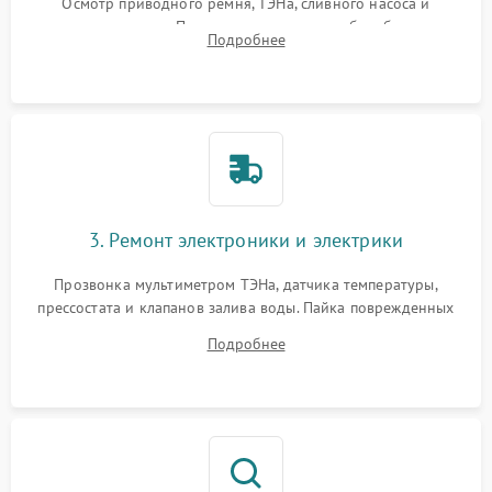
Осмотр приводного ремня, ТЭНа, сливного насоса и
амортизаторов. Проверка подшипников барабана и
Подробнее
крестовины на износ, а манжеты люка на разрывы.
3. Ремонт электроники и электрики
Прозвонка мультиметром ТЭНа, датчика температуры,
прессостата и клапанов залива воды. Пайка поврежденных
дорожек или замена симисторов на плате управления.
Подробнее
Восстановление целостности проводки и контактов.