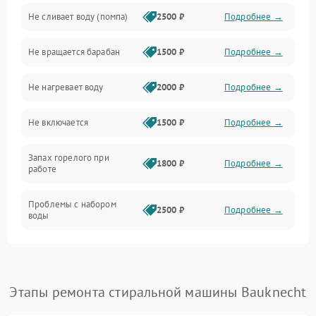
Не сливает воду (помпа)
2500 ₽
Подробнее →
Водоснабжение
Не вращается барабан
1500 ₽
Подробнее →
Слив
Не нагревает воду
2000 ₽
Подробнее →
Программное обеспечение
Не включается
1500 ₽
Подробнее →
Запах горелого при
1800 ₽
Подробнее →
работе
Проблемы с набором
2500 ₽
Подробнее →
воды
Замена ТЭНа
2200 ₽
Подробнее →
Замена платы управления
2200 ₽
Подробнее →
Этапы ремонта стиральной машины Bauknecht