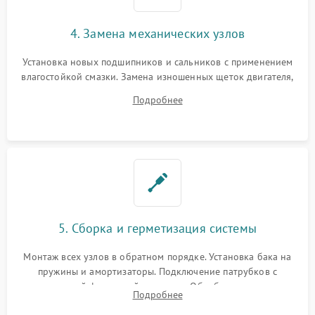
4. Замена механических узлов
Установка новых подшипников и сальников с применением
влагостойкой смазки. Замена изношенных щеток двигателя,
порванного ремня привода, неисправного сливного насоса
Подробнее
или поврежденной резиновой манжеты.
5. Сборка и герметизация системы
Монтаж всех узлов в обратном порядке. Установка бака на
пружины и амортизаторы. Подключение патрубков с
надежной фиксацией хомутами. Обработка стыков
Подробнее
герметиком для предотвращения возможных протечек воды.