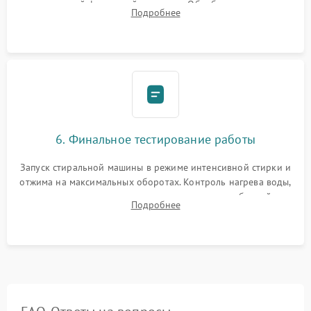
надежной фиксацией хомутами. Обработка стыков
Подробнее
герметиком для предотвращения возможных протечек воды.
6. Финальное тестирование работы
Запуск стиральной машины в режиме интенсивной стирки и
отжима на максимальных оборотах. Контроль нагрева воды,
корректности слива, отсутствия излишних вибраций,
Подробнее
посторонних стуков и протечек под корпусом.