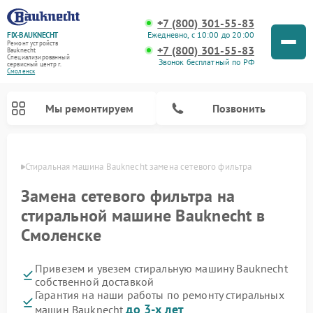
+7 (800) 301-55-83
Ежедневно, с 10:00 до 20:00
FIX-BAUKNECHT
Ремонт устройств
+7 (800) 301-55-83
Bauknecht
Специализированный
Звонок бесплатный по РФ
cервисный центр г.
Смоленск
Мы ремонтируем
Позвонить
енске
Стиральная машина Bauknecht замена сетевого фильтра
Замена сетевого фильтра на
стиральной машине Bauknecht в
Смоленске
Ремонт варочных панелей Bauknecht
Ремонт микроволновых печей Bauknecht
Ремонт холодильников Bauknecht
Ремонт духовых шкафов Bauknecht
Ремонт посудомоечных машин Bauknecht
Привезем и увезем стиральную машину Bauknecht
собственной доставкой
Гарантия на наши работы по ремонту стиральных
до 3-х лет
машин Bauknecht