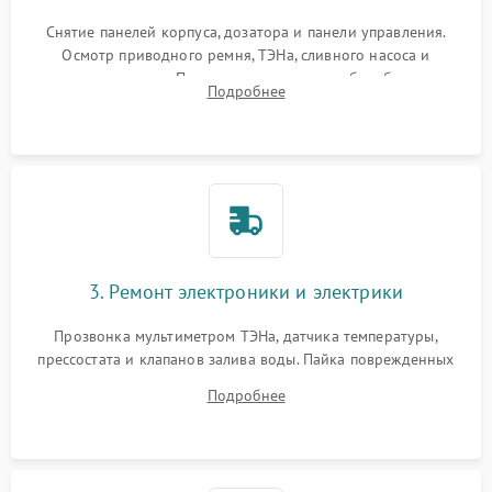
Снятие панелей корпуса, дозатора и панели управления.
Осмотр приводного ремня, ТЭНа, сливного насоса и
амортизаторов. Проверка подшипников барабана и
Подробнее
крестовины на износ, а манжеты люка на разрывы.
3. Ремонт электроники и электрики
Прозвонка мультиметром ТЭНа, датчика температуры,
прессостата и клапанов залива воды. Пайка поврежденных
дорожек или замена симисторов на плате управления.
Подробнее
Восстановление целостности проводки и контактов.