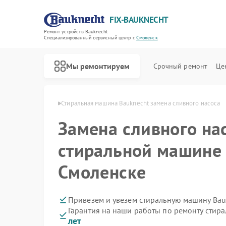
FIX-BAUKNECHT
Ремонт устройств Bauknecht
Специализированный cервисный центр г.
Смоленск
Мы ремонтируем
Срочный ремонт
Це
knecht в Смоленске
Стиральная машина Bauknecht замена сливного насоса
Замена сливного на
стиральной машине 
Смоленске
Ремонт варочных панелей Bauknecht
Ремонт духовых шкафов Bauknecht
Ремонт микроволновых печей Bauknecht
Ремонт посудомоечных машин Bauknecht
Ремонт холодильников Bauknecht
Привезем и увезем стиральную машину Bau
Гарантия на наши работы по ремонту стир
лет