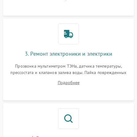
крестовины на износ, а манжеты люка на разрывы.
3. Ремонт электроники и электрики
Прозвонка мультиметром ТЭНа, датчика температуры,
прессостата и клапанов залива воды. Пайка поврежденных
дорожек или замена симисторов на плате управления.
Подробнее
Восстановление целостности проводки и контактов.