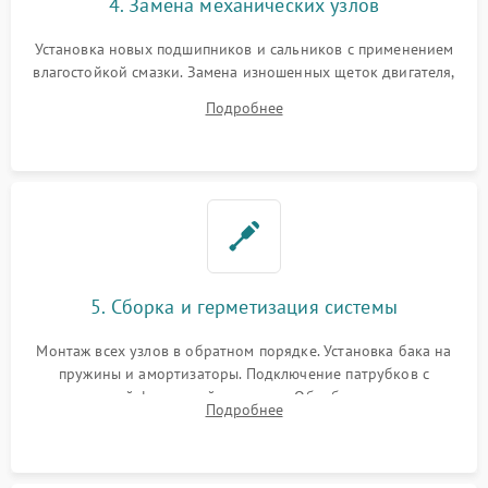
4. Замена механических узлов
Установка новых подшипников и сальников с применением
влагостойкой смазки. Замена изношенных щеток двигателя,
порванного ремня привода, неисправного сливного насоса
Подробнее
или поврежденной резиновой манжеты.
5. Сборка и герметизация системы
Монтаж всех узлов в обратном порядке. Установка бака на
пружины и амортизаторы. Подключение патрубков с
надежной фиксацией хомутами. Обработка стыков
Подробнее
герметиком для предотвращения возможных протечек воды.