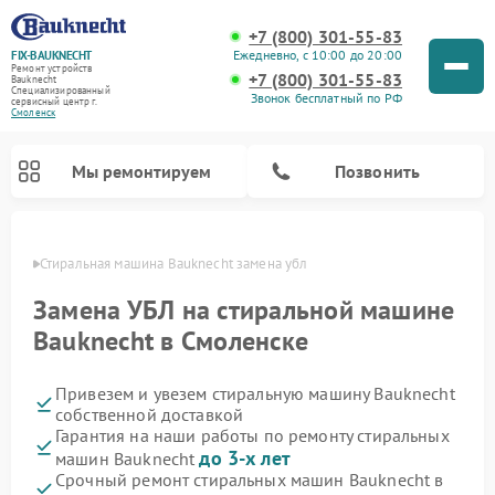
+7 (800) 301-55-83
Ежедневно, с 10:00 до 20:00
FIX-BAUKNECHT
Ремонт устройств
+7 (800) 301-55-83
Bauknecht
Специализированный
Звонок бесплатный по РФ
cервисный центр г.
Смоленск
Мы ремонтируем
Позвонить
енске
Стиральная машина Bauknecht замена убл
Замена УБЛ на стиральной машине
Bauknecht в Смоленске
Привезем и увезем стиральную машину Bauknecht
Ремонт варочных панелей Bauknecht
Ремонт микроволновых печей Bauknecht
Ремонт холодильников Bauknecht
Ремонт духовых шкафов Bauknecht
Ремонт посудомоечных машин Bauknecht
собственной доставкой
Гарантия на наши работы по ремонту стиральных
до 3-х лет
машин Bauknecht
Срочный ремонт стиральных машин Bauknecht в