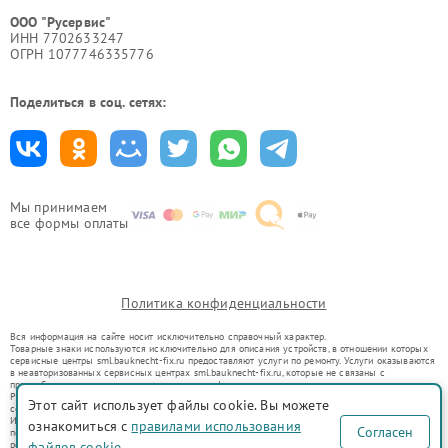
ООО "Русервис"
ИНН 7702633247
ОГРН 1077746335776
Поделиться в соц. сетях:
Мы принимаем
все формы оплаты
Политика конфиденциальности
Вся информация на сайте носит исключительно справочный характер.
Товарные знаки используются исключительно для описания устройств, в отношении которых
сервисные центры sml.bauknecht-fix.ru предоставляют услуги по ремонту. Услуги оказываются
в неавторизованных сервисных центрах sml.bauknecht-fix.ru, которые не связаны с
правообладателями товарных знаков или их официальными представителями.
Ремонт осуществляется для устройств, уже введенных в гражданский оборот в соответствии
Этот сайт использует файлы cookie. Вы можете
со статьей 1487 ГК РФ.
Использование товарных знаков не преследует цели индивидуализации услуг или введения
ознакомиться с
правилами использования
Согласен
потребителей в заблуждение, а служит для информирования о предоставляемых услугах по
ремонту техники указанных брендов.
файлов cookie