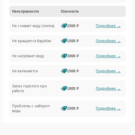
Неисправности
Стоимость
Электропитание
Не сливает воду (помпа)
2500 ₽
Подробнее →
Водоснабжение
Не вращается барабан
1500 ₽
Подробнее →
Слив
Не нагревает воду
2000 ₽
Подробнее →
Программное обеспечение
Не включается
1500 ₽
Подробнее →
Запах горелого при
1800 ₽
Подробнее →
работе
Проблемы с набором
2500 ₽
Подробнее →
воды
Замена ТЭНа
2200 ₽
Подробнее →