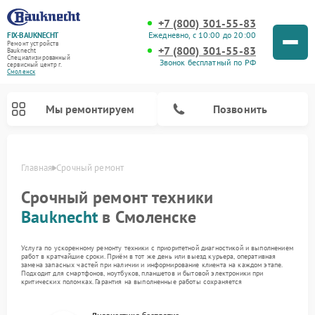
+7 (800) 301-55-83
Ежедневно, с 10:00 до 20:00
FIX-BAUKNECHT
Ремонт устройств
+7 (800) 301-55-83
Bauknecht
Специализированный
Звонок бесплатный по РФ
cервисный центр г.
Смоленск
Мы ремонтируем
Позвонить
Главная
Срочный ремонт
Срочный ремонт техники
Bauknecht
в Смоленске
Услуга по ускоренному ремонту техники с приоритетной диагностикой и выполнением
работ в кратчайшие сроки. Приём в тот же день или выезд курьера, оперативная
Ремонт варочных панелей Bauknecht
Ремонт микроволновых печей Bauknecht
Ремонт стиральных машин Bauknecht
Ремонт духовых шкафов Bauknecht
Ремонт посудомоечных машин Bauknecht
Ремонт холодильников Bauknecht
замена запасных частей при наличии и информирование клиента на каждом этапе.
Подходит для смартфонов, ноутбуков, планшетов и бытовой электроники при
критических поломках. Гарантия на выполненные работы сохраняется