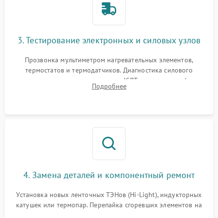
3. Тестирование электронных и силовых узлов
Прозвонка мультиметром нагревательных элементов,
термостатов и термодатчиков. Диагностика силового
модуля, реле, диодных мостов и IGBT-транзисторов (для
Подробнее
индукции). Проверка кранов и газ-контроля (для газовых
панелей).
4. Замена деталей и компонентный ремонт
Установка новых ленточных ТЭНов (Hi-Light), индукторных
катушек или термопар. Перепайка сгоревших элементов на
плате управления, восстановление токопроводящих