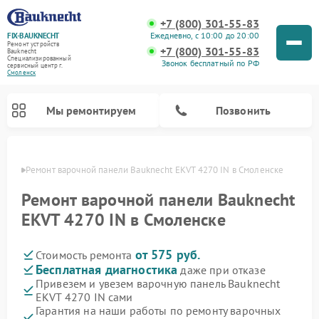
+7 (800) 301-55-83
Ежедневно, с 10:00 до 20:00
FIX-BAUKNECHT
Ремонт устройств
+7 (800) 301-55-83
Bauknecht
Специализированный
Звонок бесплатный по РФ
cервисный центр г.
Смоленск
Мы ремонтируем
Позвонить
енске
Ремонт варочной панели Bauknecht EKVT 4270 IN в Смоленске
Ремонт варочной панели Bauknecht
EKVT 4270 IN в Смоленске
от 575 руб.
Стоимость ремонта
Ремонт духовых шкафов Bauknecht
Ремонт посудомоечных машин Bauknecht
Ремонт холодильников Bauknecht
Ремонт микроволновых печей Bauknecht
Ремонт стиральных машин Bauknecht
Бесплатная диагностика
даже при отказе
Привезем и увезем варочную панель Bauknecht
EKVT 4270 IN сами
Гарантия на наши работы по ремонту варочных