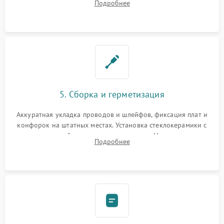
Подробнее
дорожек. Очистка контактов и замена поврежденной
проводки.
5. Сборка и герметизация
Аккуратная укладка проводов и шлейфов, фиксация плат и
конфорок на штатных местах. Установка стеклокерамики с
проверкой равномерности зазоров. Нанесение
Подробнее
термостойкого герметика или укладка уплотнительной
ленты по контуру.