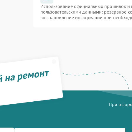
Использование официальных прошивок и и
пользовательскими данными: резервное к
восстановление информации при необход
й на ремонт
При оформл