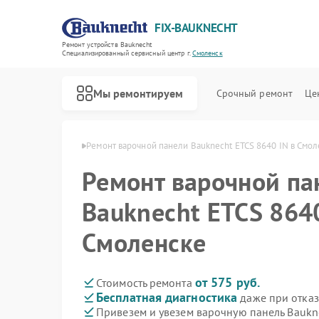
FIX-BAUKNECHT
Ремонт устройств Bauknecht
Специализированный cервисный центр г.
Смоленск
Мы ремонтируем
Срочный ремонт
Це
knecht в Смоленске
Ремонт варочной панели Bauknecht ETCS 8640 IN в Смо
Ремонт варочной па
Bauknecht ETCS 8640
Смоленске
Ремонт духовых шкафов Bauknecht
Ремонт микроволновых печей Bauknecht
Ремонт посудомоечных машин Bauknecht
Ремонт стиральных машин Bauknecht
Ремонт холодильников Bauknecht
от 575 руб.
Стоимость ремонта
Бесплатная диагностика
даже при отказ
Привезем и увезем варочную панель Baukn