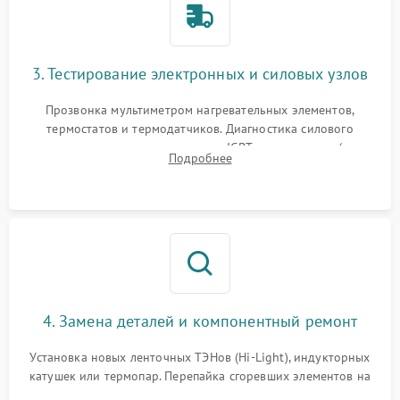
3. Тестирование электронных и силовых узлов
Прозвонка мультиметром нагревательных элементов,
термостатов и термодатчиков. Диагностика силового
модуля, реле, диодных мостов и IGBT-транзисторов (для
Подробнее
индукции). Проверка кранов и газ-контроля (для газовых
панелей).
4. Замена деталей и компонентный ремонт
Установка новых ленточных ТЭНов (Hi-Light), индукторных
катушек или термопар. Перепайка сгоревших элементов на
плате управления, восстановление токопроводящих