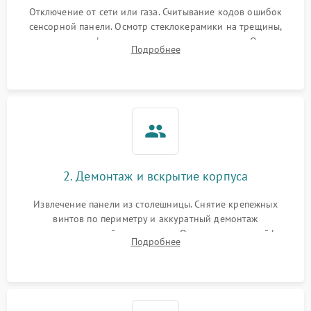
Отключение от сети или газа. Считывание кодов ошибок
сенсорной панели. Осмотр стеклокерамики на трещины,
проверка конфорок на равномерность нагрева. Опрос
Подробнее
клиента о симптомах (не включается, не видит посуду,
щелкает).
2. Демонтаж и вскрытие корпуса
Извлечение панели из столешницы. Снятие крепежных
винтов по периметру и аккуратный демонтаж
стеклокерамической поверхности. Отсоединение шлейфов
Подробнее
сенсорного блока для доступа к силовым платам, катушкам
или ТЭНам.