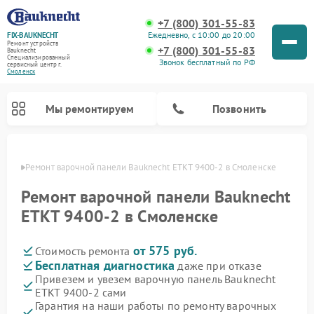
+7 (800) 301-55-83
Ежедневно, с 10:00 до 20:00
FIX-BAUKNECHT
Ремонт устройств
+7 (800) 301-55-83
Bauknecht
Специализированный
Звонок бесплатный по РФ
cервисный центр г.
Смоленск
Мы ремонтируем
Позвонить
енске
Ремонт варочной панели Bauknecht ETKT 9400-2 в Смоленске
Ремонт варочной панели Bauknecht
ETKT 9400-2 в Смоленске
от 575 руб.
Стоимость ремонта
Ремонт духовых шкафов Bauknecht
Ремонт посудомоечных машин Bauknecht
Ремонт холодильников Bauknecht
Ремонт микроволновых печей Bauknecht
Ремонт стиральных машин Bauknecht
Бесплатная диагностика
даже при отказе
Привезем и увезем варочную панель Bauknecht
ETKT 9400-2 сами
Гарантия на наши работы по ремонту варочных