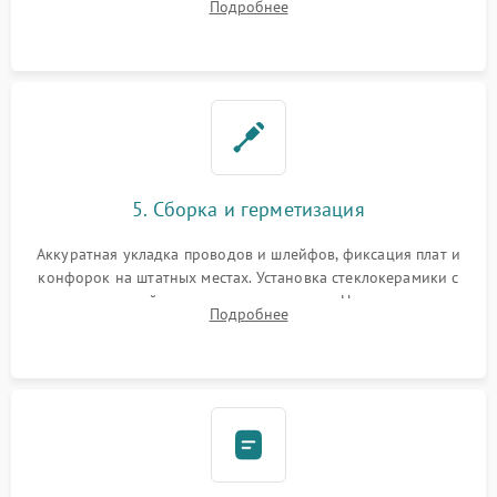
Подробнее
дорожек. Очистка контактов и замена поврежденной
проводки.
5. Сборка и герметизация
Аккуратная укладка проводов и шлейфов, фиксация плат и
конфорок на штатных местах. Установка стеклокерамики с
проверкой равномерности зазоров. Нанесение
Подробнее
термостойкого герметика или укладка уплотнительной
ленты по контуру.