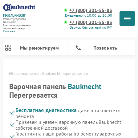
+7 (800) 301-55-83
Ежедневно, с 10:00 до 20:00
FIX-BAUKNECHT
Ремонт устройств
+7 (800) 301-55-83
Bauknecht
Специализированный
Звонок бесплатный по РФ
cервисный центр г.
Смоленск
Мы ремонтируем
Позвонить
енске
Варочная панель Bauknecht перегревается
Варочная панель
Bauknecht
Перегревается
Бесплатная диагностика
даже при отказе от
Ремонт духовых шкафов Bauknecht
Ремонт посудомоечных машин Bauknecht
Ремонт холодильников Bauknecht
Ремонт микроволновых печей Bauknecht
Ремонт стиральных машин Bauknecht
ремонта
Привезем и увезем варочную панель Bauknecht
собственной доставкой
Гарантия на наши работы по ремонту варочных