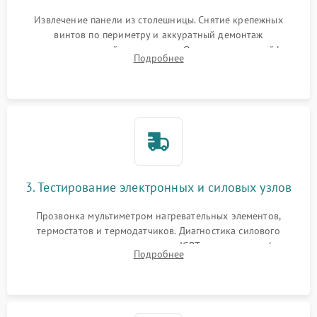
Извлечение панели из столешницы. Снятие крепежных
винтов по периметру и аккуратный демонтаж
стеклокерамической поверхности. Отсоединение шлейфов
Подробнее
сенсорного блока для доступа к силовым платам, катушкам
или ТЭНам.
3. Тестирование электронных и силовых узлов
Прозвонка мультиметром нагревательных элементов,
термостатов и термодатчиков. Диагностика силового
модуля, реле, диодных мостов и IGBT-транзисторов (для
Подробнее
индукции). Проверка кранов и газ-контроля (для газовых
панелей).