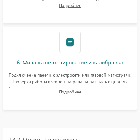
проверкой равномерности зазоров. Нанесение
Подробнее
термостойкого герметика или укладка уплотнительной
ленты по контуру.
6. Финальное тестирование и калибровка
Подключение панели к электросети или газовой магистрали.
Проверка работы всех зон нагрева на разных мощностях.
Тестирование сенсорного управления, таймера, индикаторов
Подробнее
остаточного тепла и систем защиты от перегрева.