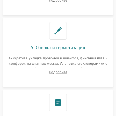
Подробнее
дорожек. Очистка контактов и замена поврежденной
проводки.
5. Сборка и герметизация
Аккуратная укладка проводов и шлейфов, фиксация плат и
конфорок на штатных местах. Установка стеклокерамики с
проверкой равномерности зазоров. Нанесение
Подробнее
термостойкого герметика или укладка уплотнительной
ленты по контуру.