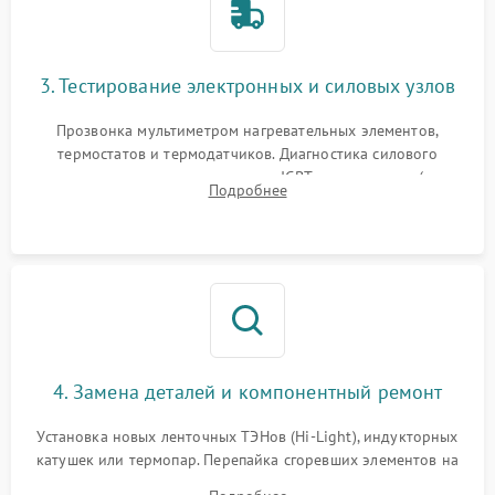
3. Тестирование электронных и силовых узлов
Прозвонка мультиметром нагревательных элементов,
термостатов и термодатчиков. Диагностика силового
модуля, реле, диодных мостов и IGBT-транзисторов (для
Подробнее
индукции). Проверка кранов и газ-контроля (для газовых
панелей).
4. Замена деталей и компонентный ремонт
Установка новых ленточных ТЭНов (Hi-Light), индукторных
катушек или термопар. Перепайка сгоревших элементов на
плате управления, восстановление токопроводящих