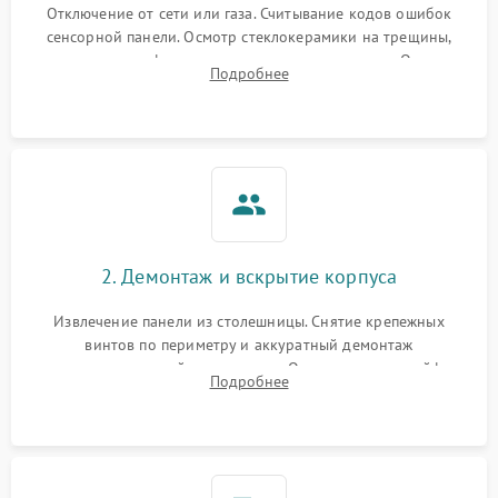
Отключение от сети или газа. Считывание кодов ошибок
сенсорной панели. Осмотр стеклокерамики на трещины,
проверка конфорок на равномерность нагрева. Опрос
Подробнее
клиента о симптомах (не включается, не видит посуду,
щелкает).
2. Демонтаж и вскрытие корпуса
Извлечение панели из столешницы. Снятие крепежных
винтов по периметру и аккуратный демонтаж
стеклокерамической поверхности. Отсоединение шлейфов
Подробнее
сенсорного блока для доступа к силовым платам, катушкам
или ТЭНам.