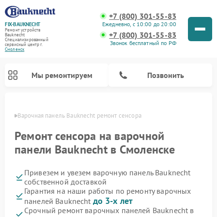
+7 (800) 301-55-83
Ежедневно, с 10:00 до 20:00
FIX-BAUKNECHT
Ремонт устройств
+7 (800) 301-55-83
Bauknecht
Специализированный
Звонок бесплатный по РФ
cервисный центр г.
Смоленск
Мы ремонтируем
Позвонить
енске
Варочная панель Bauknecht ремонт сенсора
Ремонт сенсора на варочной
панели Bauknecht в Смоленске
Привезем и увезем варочную панель Bauknecht
Ремонт духовых шкафов Bauknecht
Ремонт посудомоечных машин Bauknecht
Ремонт холодильников Bauknecht
Ремонт микроволновых печей Bauknecht
Ремонт стиральных машин Bauknecht
собственной доставкой
Гарантия на наши работы по ремонту варочных
до 3-х лет
панелей Bauknecht
Срочный ремонт варочных панелей Bauknecht в