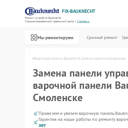
FIX-BAUKNECHT
Ремонт устройств Bauknecht
Специализированный cервисный центр г.
Смоленск
Мы ремонтируем
Срочный ремонт
Це
knecht в Смоленске
Варочная панель Bauknecht замена панели управления
Замена панели упра
варочной панели Ba
Смоленске
Ремонт духовых шкафов Bauknecht
Ремонт микроволновых печей Bauknecht
Ремонт посудомоечных машин Bauknecht
Ремонт стиральных машин Bauknecht
Ремонт холодильников Bauknecht
Привезем и увезем варочную панель Baukn
Гарантия на наши работы по ремонту варо
лет