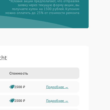
*Условия акции предполагают, что отправляя
заявку через текущую форму акции, вы
получаете купон на 1500 рублей. Купоном
можно оплатить до 25% от стоимости ремонта
cht
Стоимость
2500 ₽
Подробнее →
2500 ₽
Подробнее →